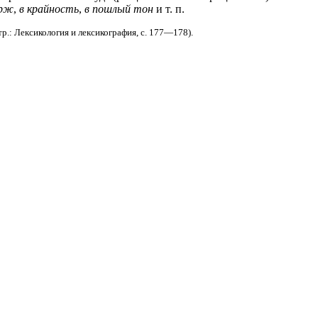
арж
,
в крайность
,
в пошлый тон
и т. п.
р.: Лексикология и лексикография, с. 177—178).