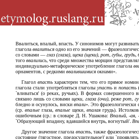
Ввалиться, впалый, впасть. У синонимов могут развива
глагола
ввалиться
одно из его значений — фразеологичес
со словами —
глаз (глаза)
,
щека (щеки)
,
рот
,
губы
,
грудь
,
того
ввалились
, что среди множества морщин представля
индивидуально-метафорическое употребление глагола
вв
орнаментов, с редкими
ввалившимися
окнами».
Глагол
впасть
характерен тем, что его прямое номин
глагола стали употребляться глаголы
упасть
и
попасть
`вливаться' (о реках, ручьях). В формах совершенного 
связано лишь со словами
щеки
,
глаза (очи)
, реже
рот
,
г
бледно и осунулось, виски
впали
»
.
Это фразеологически с
(ср.
впалые
глаза,
впалые
щеки,
впалая
грудь). Истолко
ошибочным (ср.: в словаре Д. Н. Ушакова:
Впалый
,
-ая
,
`Образующий впадину, вдавшийся внутрь, вогнутый'.
Впа
Другое значение глагола
впасть
, также фразеологиче
состояние (тягостное, предосудительное)' или `проявлят