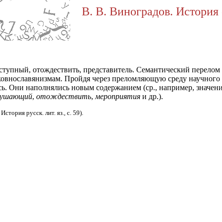
В. В. Виноградов. История 
упный, отождествить, представитель. Семантический перелом в
рковнославянизмам. Пройдя через преломляющую среду научного
сь. Они наполнялись новым содержанием (ср., например, значени
рушающий
,
отождествить
,
мероприятия
и др.).
тория русск. лит. яз., с. 59).