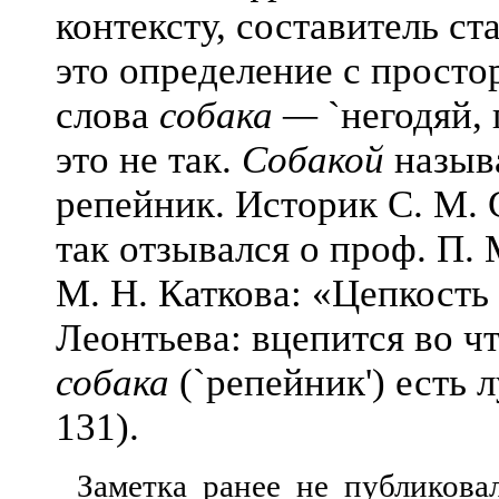
контексту, составитель ст
это определение с прост
слова
собака —
`негодяй, 
это не так.
Собакой
называ
репейник. Историк С. М. 
так отзывался о проф. П. 
М. Н. Каткова: «Цепкость
Леонтьева: вцепится во ч
собака
(`репейник') есть 
131).
Заметка ранее не публикова