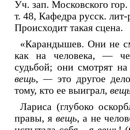
Уч. зап. Московского гор.
т. 48, Кафедра русск. лит-р
Происходит такая сцена.
«Карандышев. Они не см
как на человека, — ч
судьбой; они смотрят на
вещь
,
—
это другое дел
тому, кто ее выиграл,
вещ
Лариса (глубоко оскорб
правы, я
вещь
, а не чело
испытала себя... я
вещь
! 