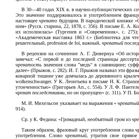
В 30—40 годах XIX в. в научно-публицистических соч
Это значение поддерживалось и употреблением франц
настоящее
чревато
будущим. В пародической книжке «О ц
ним» (Русск. старина, 22, 1878, с. 356). В письме Е. А. К
их исполнилась» (Тургенев и «Современник», с. 275
«Академическая выставка 1863 г.» (Библиотека для чт
решительный, profession de foi, важный,
чреватый
последс
В рецензии на сочинение А. Г. Дювернуа «Об истор
замечал: «С первой и до последней страницы диссерта
чреватость
значения слова ”медъ“ в славянщине; суф
далее» (Прыжов, с. 282). И. Г. Прыжов называл эти фра
коварной тишине уже домчалась до деревянного крылечка
wolkenschwanger. У К. Леонтьева в письме Н. К. Страхов
утонченностью» (Григорьев Ап., с. 554). У Л. Ф. Панте
чреват последствиями
, но он пропущен» (с. 311). У П. 
М. И. Михельсон указывает на выражения «
чреватый
914).
Ср. у К. Федина: «Громадный, необъятный гром из
чр
Таким образом, фразовый круг употребления слова
ч
употребления. Слово
чреватый
, утратив свое прямое