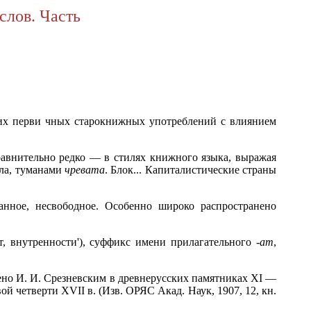
слов. Часть
 их перви
чных старокнижных употреблений с влиянием
равнительно редко — в стилях книжного языка, выражая
гла, туманами
чревата
. Блок... Капиталистические страны
анное, несвободное. Особенно широко распространено
т, внутренности'), суффикс имени прилагательного
-ат
,
но И. И. Срезневским в древнерусских памятниках XI —
ой четверти XVII в. (Изв. ОРЯС Акад. Наук, 1907, 12, кн.