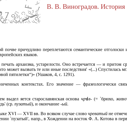
В. В. Виноградов. История 
ой почве причудливо переплетаются семантические отголоски
вропейских языков.
 печать архаизма, устарелости. Оно встречается — и притом с
 что может вызвать те или иные последствия' «(...) Спустилась м
ой пятилетки“)» (Ушаков, 4, с. 1291).
иченных контекстах. Его значение — фразеологически связ
 нем выдел
яется старославянская основа
чр
в-
(= `брюхо, живо
ь' (ср.
пузатый
), и окончание
-ый
.
зыке XVI — XVII вв. Во всяком случае слово
чреватый
не отмече
ении `пузатый', напр., в Хождении на восток Ф. А. Котова в перв