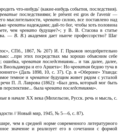
одить что-нибудь' (какие-нибудь события, последствия).
реватые
последствиями; le présent est gros de l'avenir —
 его мыслительности,
чревато
силою, все поставлено над
лько
чреваты
надеждами; дай-то бог, чтобы хоть половина
аете, чем
чревато
будущее?»; у В. В. Стасова в статье
рева. —
В
.
В
.) академия дает нынче профессорство? Шаг
олос», СПб., 1867, № 207) И. Г. Прыжов неодобрительно
ько: ...при этих посредствах мы хорошо объясним себе
е; ошибка,
чреватая последствиями
... и так далее, далее,
иях Виольдамура и его Аршета»: Но
чреватая
бедою туча в
ннего» (Даль 1898, 10, с. 37). Ср. в «Обероне» Уланда:
самое темное и
чреватое
будущим живет рядом с усталой
речи П. Л. Лаврова (1862): «Был день, который мог быть
 в перспективе... была
чревата последствиями
».
ные в начале XX века (Михельсон, Русск. речь и мысль, с.
дости // Новый мир, 1945, № 5—6, с. 87).
шире, чем в средней норме современного литературного
анное значение и реализует его в сочетании с формой