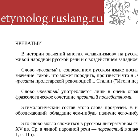
ЧРЕВАТЫЙ
В истории значений многих «славянизмов» на русск
живой народной русской речи и с воздействием западное
Слово
чреватый
в современном русском языке носит
значение `такой, что может породить, произвести что-н.,
чреваты
пролетарской революцией... Сталин (”Итоги перв
Слово
чреватый
употребляется лишь в очень огран
фразеологическое сочетание
чреватый последствиями
.
Этимологический состав этого слова прозрачен. В
обозначающий `обладание чем-нибудь, наличие чего-нибуд
Это слово могло сложиться в русском литературном я
XV вв. Ср. в живой народной речи —
черевастый
в знач
1, с. 115).