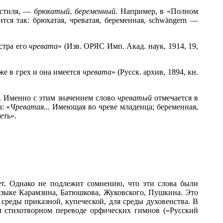
 стиля, —
брюхатый
,
беременный
. Например, в «Полном
тся так: брюхатая, чреватая, беременная, schwängern —
стра его
чревата
» (Изв. ОРЯС Имп. Акад. наук, 1914, 19,
же в грех и она имеется
чревата
» (Русск. архив, 1894, кн.
. Именно с этим значением слово
чреватый
отмечается в
: «
Чреватая
... Имеющая во чреве младенца; беременная,
еть».
т. Однако не подлежит сомнению, что эти слова были
языке Карамзина, Батюшкова, Жуковского, Пушкина. Это
 среды приказной, купеческой, для среды духовенства. В
м стихотворном переводе орфических гимнов («Русский