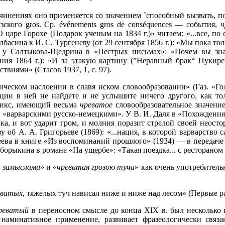
инениях оно применяется со значением `способный вызвать, пор
узского
gros. Ср. événements gros de conséquences — события,
ч
аре Горохе (Подарок ученым на 1834 г.)» читаем: «...все, по
олбасина к И. С. Тургеневу (от 29 сентября 1856 г.): «Мы пока то
); у Салтыкова-Щедрина в «Пестрых письмах»: «Почем вы зн
ения 1864 г.): «И за этакую картину (”Неравный брак“ Пуки
твиями» (Стасов 1937, 1, с. 97).
ическом наслоении в славя
нском словообразовании» (Газ. «Г
ции в ней не найдете и не услышите ничего другого, как тол
фикс, имеющий весьма
чреватое
словообразовательное значени
зы «варварскими русско-немецкими». У В. И. Даля в «Похожден
, и вот ударит гром, и молния поразит стрелой своей неосторо
у об А. А. Григорьеве (1869): «...нация, в которой варварство 
леева в книге «Из воспоминаний прошлого» (1934) — в передаче 
Боборыкина в романе «На ущербе»: «Такая поездка... с рестораном
 замыслами
» и «
чреватая грозою туча
» как очень употребитель
еватых
, тяжелых туч нависал ниже и ниже над лесом» (Первые ра
реватый
в переносном смысле до конца XIX в. был несколько 
 наминативное применение, развивает фразеологически связ