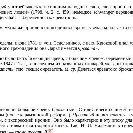
тый
употреблялось как синоним народных слов, слов простого
ных людей» (1798, ч. 2, с. 459) немецкое schwänger переводи
erschaft — беременность, чреватость.
м: «Егда же прииде в по
лгодишное время, уведал король, что се
Седельн
икова 1781 г.: «он, Седельников, с нею, Крюковой впал у
удного грехопадения она Дарья имеется
чревата
».
о было быть `имеющий чрево, с большим чревом, беременный'
 1847 г. Так, в последнем из названных словарей указаны слова
ватеть
, тею, теешь; очреватеть,
гл
.
ср
. Делаться чреватою; брюхат
еющий большое чрево; брюхастый'. Стилистических помет не
ры (после карамзинской реформы).
Чреватый
не встречается в 
, с экспрессией иронии. Оно было характерно в эту эпоху для
им стилям стихотворного языка. Так, Н. И. Надеждин в свое
407
разец —
громочреватый
.