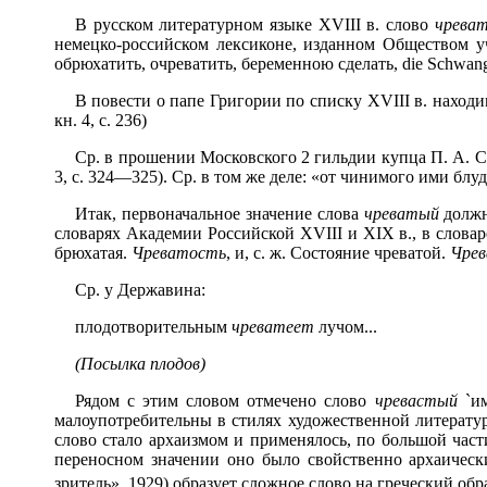
В русском литературном языке XVIII в. слово
чрева
немецко-российском лексиконе, изданном Обществом уче
обрюхатить, очреватить, беременною сделать, die Schwang
В повести о папе Григории по списку XVIII в. находи
кн. 4, с. 236)
Ср. в прошении Московского 2 гильдии купца П. А. 
3, с. 324—325). Ср. в том же деле: «от чинимого ими бл
Итак, первоначальное значение слова
чреватый
должн
словарях Академии Российской XVIII и XIX в., в словаре
брюхатая.
Чреватость
, и, с. ж. Состояние чреватой.
Чре
Ср. у Державина:
плодотворительным
чреватеет
лучом...
(Посылка плодов)
Рядом с этим словом отмечено слово
чревастый
`им
малоупотребительны в стилях художественной литерату
слово стало архаизмом и применялось, по большой части
переносном значении оно было свойственно архаическ
зритель», 1929) образует сложное слово на греческий об