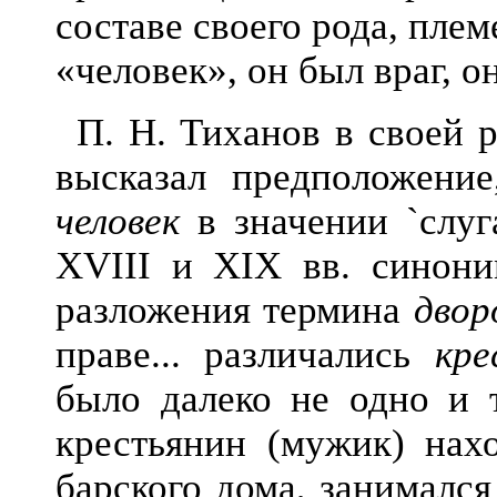
составе своего рода, плем
«человек», он был враг, 
П.
Н.
Тиханов
в своей р
высказал предположени
человек
в значении
`
слуг
XVIII и XIX вв. синони
разложения термина
двор
праве... различались
кре
было далеко не одно и т
крестьянин (мужик) нахо
барского дома, занимался