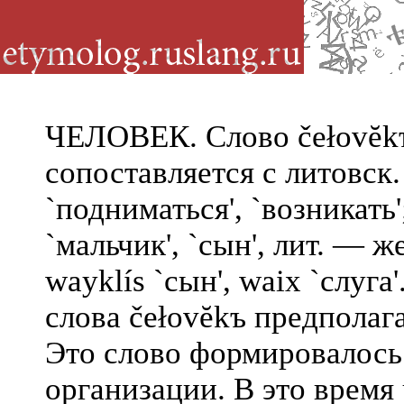
ЧЕЛОВЕК. Слово čełovĕkъ 
сопоставляется с литовск. k
`
подниматься
',
`
возникать
'
`
мальчик
',
`
сын
',
лит. —
ж
wayklís
`
сын
',
waix
`
слуга
'
слова čełovĕkъ предполаг
Это слово формировалось
организации. В это время 