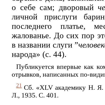
о себе сам; дворовый
ч
личной прислуги бари
последнего платье, м
жалованье. До сих пор э
в названии слуги ”
челове
народа» (с. 44).
Публикуется впервые как ко
отрывков, написанных по-види
21
Сб.
«XLV
академику Н. Я
Л
.,
1935. С. 401.