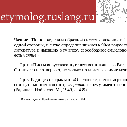
Чаяние. [По поводу связи образной системы, лексики и 
одной стороны, и с уже определившимися к 90-м годам ст
литературе и имевших в ту эпоху своеобразное смыслово
есть
чаяние
»
.
Ср. в «Письмах русского путешественника» — о Вила
Он ничего не отвергает, но только полагает различие ме
Ср. у Радищева в трактате «О человеке, о его смерт
сии суть многочисленны,
уверению
своему имеют основ
(Радищев. Избр. соч. М., 1949, с. 439).
(Виноградов. Проблема авторства, с. 304).