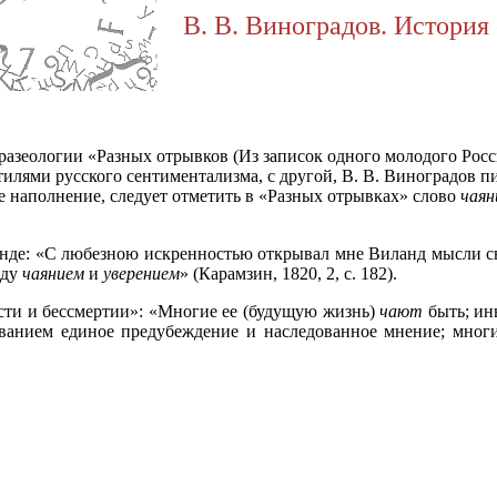
В. В. Виноградов. История 
фразеологии «Разных отрывков (Из записок одного молодого Рос
илями русского сентиментализма, с другой, В. В. Виноградов пиш
е наполнение, следует отметить в «Разных отрывках» слово
чаян
нде: «С любезною искренностью открывал мне Виланд мысли св
жду
чаянием
и
уверением
» (Карамзин, 1820, 2, с. 182).
ности и бессмертии»: «Многие ее (будущую жизнь)
чают
быть; ин
анием единое предубеждение и наследованное мнение; многи