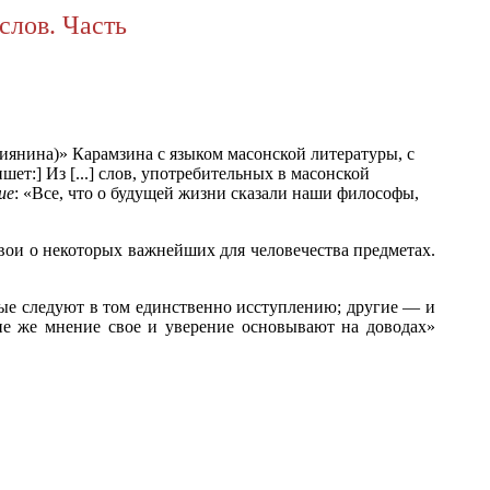
слов. Часть
сиянина)» Карамзина с языком масонской литературы, с
ет:] Из [...] слов, употребительных в масонской
ие
: «Все, что о будущей жизни сказали наши философы,
ои о некоторых важнейших для человечества предметах.
ые следуют в том единственно исступлению; другие — и
е же мнение свое и уверение основывают на доводах»