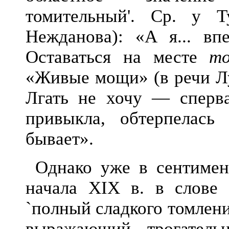
томительный
'.
Ср. у Ту
Нежданова
):
«А я... впе
Оставаться на месте
т
«Живые мощи» (в речи Л
Лгать не хочу — сперв
привыкла, обтерпелас
бывает».
Однако уже в сентиме
начала XIX в. в слове
`
полный сладкого томлени
выражающий трогатель