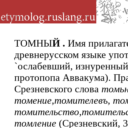
ТОМНЫ
Й
.
Имя прилагат
древнерусском языке упот
`
ослабевший, изнуренны
протопопа Аввакума). Пра
Срезневского слова
томьн
томение
,
томителевъ
,
то
томительство
,
томитель
томление
(Срезневский, 3