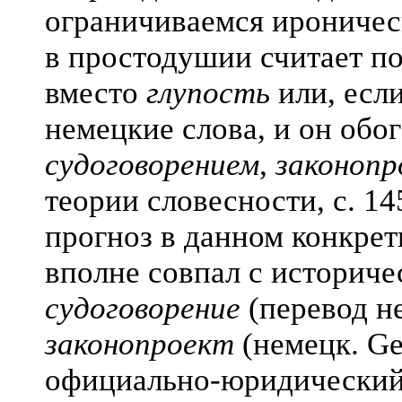
ограничиваемся ироническ
в простодушии считает п
вместо
глупость
или, есл
немецкие слова, и он обо
судоговорением
,
законоп
теории словесности, с. 1
прогноз в данном конкрет
вполне совпал с историч
судоговорение
(перевод н
законопроект
(немецк. Ge
официально-юридический 