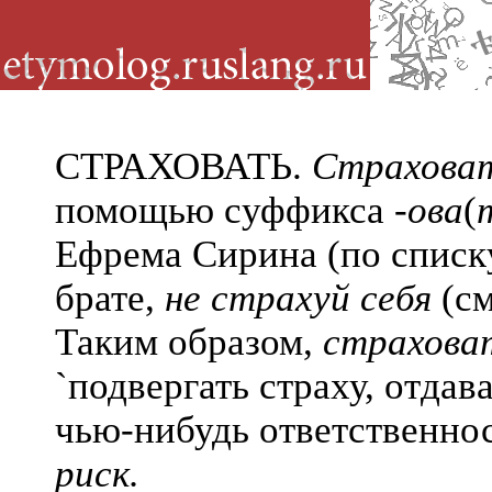
СТРАХОВАТЬ.
Страхова
помощью суффикса
-ова
(
Ефрема Сирина (по списку
брате,
не страхуй себя
(см
Таким образом,
страхова
`
подвергать страху, отдава
чью-нибудь ответственно
риск.