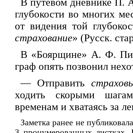
В путевом дневнике
П.
А
глубокости
во многих мес
от видения той глубокос
страхование
» (Русск. ста
В «Боярщине» А.
Ф.
Пис
граф опять позвонил нехо
— Отправить
страхов
ходить скорыми шага
временам и хватаясь за лев
Заметка ранее не публиковала
3
пронумерованных
листках. 