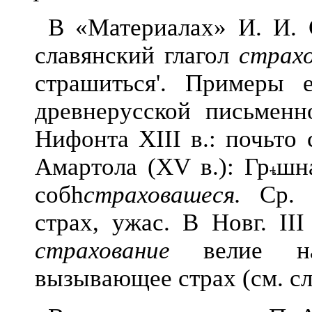
В «Материалах» И. И. 
славянский глагол
страх
страшиться
'.
Примеры ег
древнерусской письменн
Нифонта XIII в
.:
почьто
Амартола
(XV в
.):
Гр
шн
соб
h
страховашеся.
Ср
страх, ужас. В
Новг.
III
страхование
велие
н
вызывающее страх (см. сл.