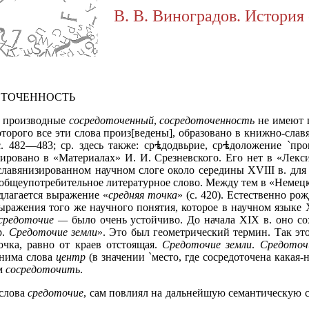
В. В. Виноградов. История 
ОТОЧЕННОСТЬ
 производные
сосредоточенный
,
сосредоточенность
не имеют п
которого все эти слова произ[ведены], образовано в книжно-сла
с. 482—483; ср. здесь также: ср
додвьрие, ср
доложение `про
трировано в «Материалах» И. И. Срезневского. Его нет в «Ле
лавянизированном научном слоге около середины XVIII в. для
 общеупотребительное литературное слово. Между тем в «Немецк
лагается выражение «
средняя точка
» (с. 420). Естественно ро
ыражения того же научного понятия, которое в научном языке 
средоточие —
было очень устойчиво. До начала XIX в. оно со
р.
Средоточие земли
». Это был геометрический термин. Так это с
очка, равно от краев отстоящая.
Средоточие земли
.
Средоточ
онима слова
центр
(в значении `место, где сосредоточена какая-н
ом
сосредоточить
.
 слова
средоточие
, сам повлиял на дальнейшую семантическую с