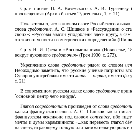
Ср. в письме П. А. Вяземского к А. И. Тургеневу (
просвещения» (Архив братьев Тургеневых, 1, с. 21).
Показательно, что в «новом слоге Российского языка» (
слова
средоточие
. А. С. Шишков в «Рассуждении о ста
своих»: «Руссовы мысли уподоблены здесь кругу, а сам 
отстоит от ясности геометрических определений» (Шишков, 
Ср. у Н. И. Греча в «Воспоминаниях» (Новоселье, 
вокруг духовного
средоточия
» (Греч 1930, с. 273).
Укреплению слова
средоточие
рядом со словом
це
Необходимо заметить, что русские ученые-патриоты вт
Суворов употребляли вместо
линия — черта
, вместо
фиг
с. 21).
В современном русском языке слово
средоточие
прина
`основной центр чего-нибудь'.
Глагол
сосредоточить
произведен от слова
средоточ
калька французского слова. А. С. Шишков так и писал 
французском лексиконе под словом
concentrer
, ибо тще
мечты и думы карамзиниста: «...как перевесть глагол d
на сцену, играющему тонкую или занимательную роль и в