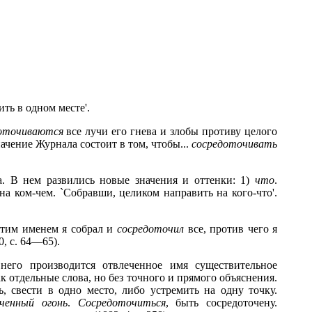
ить в одном месте'.
оточиваются
все лучи его гнева и злобы противу целого
начение Журнала состоит в том, чтобы...
сосредоточивать
. В нем развились новые значения и оттенки: 1)
что
.
о на ком-чем. `Собравши, целиком направить на кого-что'.
 этим именем я собрал и
сосредоточил
все, против чего я
, с. 64—65).
него производится отвлеченное имя существительное
к отдельные слова, но без точного и прямого объяснения.
ь, свести в одно место, либо устремить на одну точку.
ченный огонь
.
Сосредоточиться
, быть сосредоточену.