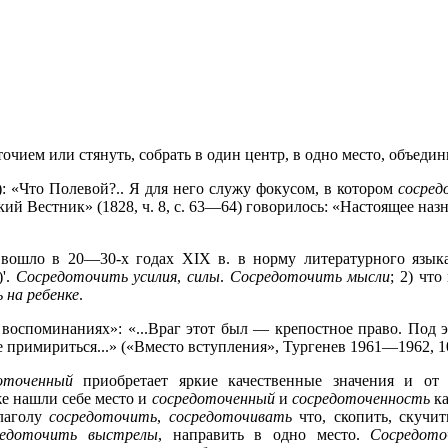
очием или стянуть, собрать в один центр, в одно место, объедин
): «Что Полевой?.. Я для него служу фокусом, в котором
сосред
ский Вестник» (1828, ч. 8, с. 63—64) говорилось: «Настоящее наз
вошло в 20—30-х годах XIX в. в норму литературного языка
)'.
Сосредоточить усилия
,
силы
.
Сосредоточить мысли
; 2) чт
 на ребенке
.
 воспом
инаниях»: «...Враг этот был — крепостное право. Под
е примириться...» («Вместо вступления», Тургенев 1961—1962, 10
оточенный
приобретает яркие качественные значения и от 
же нашли себе место и
сосредоточенный
и
сосредоточенность
ка
глаголу
сосредоточить
,
сосредоточивать
что, скопить, скучит
редоточить выстрелы
, направить в одно место.
Сосредото