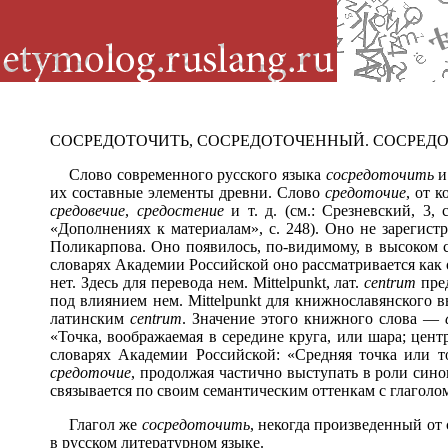
СОСРЕДОТОЧИТЬ, СОСРЕДОТОЧЕННЫЙ. СОСРЕД
Слово современного русского языка
сосредоточить
и
их составные элементы древни. Слово
средоточие
, от 
средовечие
,
средостение
и т. д. (см.: Срезневский, 3, 
«Дополнениях к материалам», с. 248). Оно не зарегис
Поликарпова. Оно появилось, по-видимому, в высоком с
словарях Академии Российской оно рассматривается как
нет. Здесь для перевода нем. Mittelpunkt, лат.
centrum
пред
под влиянием нем. Mittelpunkt для книжнославянского в
латинским
centrum
. Значение этого книжного слова —
«Точка, воображаемая в середине круга, или шара; цент
словарях Академии Российской: «Средняя точка или т
средоточие
, продолжая частично выступать в роли син
связывается по своим семантическим оттенкам с глагол
Глагол же
сосредоточить
, некогда произведенный от
в русском литературном языке.