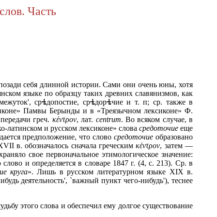
слов. Часть
озади себя длинной истории. Сами они очень юны, хотя
вянском языке по образцу таких древних славянизмов, как
межуток', ср
допостие, ср
дор
чие и т. п; ср. также в
ксиконе» Памвы Берынды и в «Треязычном лексиконе» Ф.
 передачи греч.
κέντρον
, лат.
centrum
. Во всяком случае, в
о-латинском и русском лексиконе» слова
средоточие
еще
ждается предположение, что слово
средоточие
образовано
XVII в. обозначалось сначала греческим
κέντρον
, затем —
храняло свое первоначальное этимологическое значение:
лово и определяется в словаре 1847 г. (4, с. 213). Ср. в
ие круга
». Лишь в русском литературном языке XIX в.
ибудь деятельность', `важный пункт чего-нибудь'), теснее
удьбу этого слова и обеспечил ему долгое существование