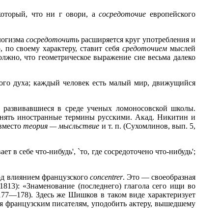
 который, что ни г
овори, а
сосредоточие
европейского
логизма
сосредоточить
расширяется круг употребления и
 по своему характеру, ставит себя
средоточием
мыслей
должно, что геометрическое выражение сие весьма далеко
ного духа; каждый человек есть малый мир, движущийся
 развивавшиеся в среде ученых ломоносовской школы.
менять иностранные термины русскими. Акад. Никитин и
 вместо
теория — мысльствие
и т. п. (Сухомлинов, вып. 5,
 в себе что-нибудь', `то, где сосредоточено что-нибудь';
под влиянием французского
concentrer
. Это — своеобразная
1813): «Знаменование (последнего) глагола сего ищи во
 177—178). Здесь же Шишков в таком виде характеризует
дуя французским писателям, уподобить актеру, вышедшему