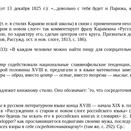
от 13 декабря 1825 г.): «...довольно с тебя будет и Парижа,
т. е. в стилях Карамзи
нской школы) в связи с применением нео
ром и новом слоге» так комментирует фразу Карамзина «Руссо,
он, по характеру его, сделан центром сего круга. Признаться 
Рассужд. ост. и нов. слоге, 1813, с. 186).
1833): «В каждом человеке можно найти пищу для созерцатель
нтр
содействовали национальные славянофильские тенденции,
орой половины XVIII в. предлагали и в языке математики за
ура — образ
, вместо
центр — остие
, вместо
теорема — мыслие
,
длежит книжному стилю. Оно обозначает: `то, что сосредоточивает
ие
в русском литературном языке конца XVIII — начала XIX в. 
в «Рассуждении о старом и новом слоге российского языка» (
тно будешь ты искать его в российских книгах и словарях» (с.
évelopper? как прославившегося подвигами своими мужа, после
сех взоры в себе
сосредоточивающему
!» (там же, с. 292). Ср.: