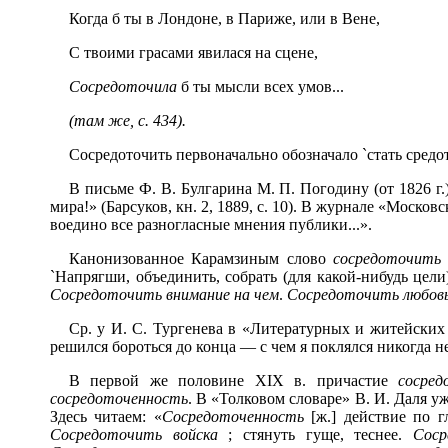
Когда б ты в Лондоне, в Париже, или в Вене,
С твоими грасами явилася на сцене,
Сосредоточила
б ты мысли всех умов...
(там же, с. 434).
Сосредоточить
первоначально обозначало `стать средот
В письме Ф. В. Булгарина М. П. Погодину (от 1826 г.
мира!» (Барсуков, кн. 2, 1889, с. 10). В журнале «Москов
воедино все разногласные мнения публики...».
Канонизованное Карамзиным слово
сосредоточить
`Напрягши, объединить, собрать (для какой-нибудь цели
Сосредоточить внимание на чем
.
Сосредоточить любовь
Ср. у И. С. Тургенева в «Литературных и житейских
решился бороться до конца — с чем я поклялся никогда н
В первой же половине XIX в. причастие
сосред
сосредоточенность
. В «Толковом словаре» В. И. Даля у
Здесь читаем: «
Сосредоточенность
[ж.] действие по 
Сосредоточить войск
а
; стянуть гуще, теснее.
Сос