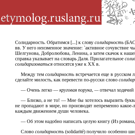
Солидарность. Обратимся [...] к слову
солидарность
(БАС,
вв. У него неизменное значение: `активное сочувствие
Шелгунова, Добролюбова, Ленина, а затем скачок к наше
справка указывает на словарь Даля. Прилагательное
соли
солидаризоваться
относятся уже к XX в.
Между тем
солидарность
встречается еще в русском 
сделайте милость, как перевести по-русски слово
солида
— Очень легко —
круговая порука
,
—
отвечал ходячий 
— Близко, а не то! — Мне бы хотелось выразить букв
не пропадают в мире, но производят непременно какое-
каждым движением души человека.
— Об этом надобно написать целую книгу (Из романа,
Слово
солидарность
(solidarité) получило особенно ши