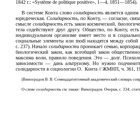
1842 г.: «Système de politique positive», 1—4, 1851—1854).
В системе Конта слово
солидарность
является одним 
юридическая.
Солидарность
, по Конту, — согласие, свя
смысле
солидарность
есть закон космический, биологиче
тела содействуют друг другу. Общество, по Конту, есть т
индивидуальном организме имеет место и в социальном. 
социальные элементы или modi находятся между собой
с. 237). Начало
солидарности
проникает семью, корпорац
биологический закон, как всеобщий закон общественн
максима воли, правило поведения. Это — долг. Психоло
зависимости — дань альтруизму. Но нужно подчинить
солидарности в социологии О. Конта // ЖМНП, ч. 361, 190
(Виноградов В. В. Семнадцатитомный академический словарь совре
О слове
солидарность
см. также: Виноградов. Очерки, с. 334; ста