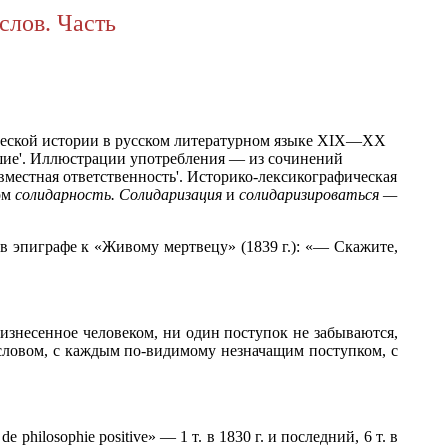
слов. Часть
тической истории в русском литературном языке XIX—XX
ушие'. Иллюстрации употребления — из сочинений
вместная ответственность'. Историко-лексикографическая
ом
солидарность. Солидаризация
и
солидаризироваться —
в эпиграфе к «Живому мертвецу» (1839 г.): «— Скажите,
оизнесенное человеком, ни один поступок не забываются,
 словом, с каждым по-видимому незначащим поступком, с
hilosophie positive» — 1 т. в 1830 г. и последний, 6 т. в