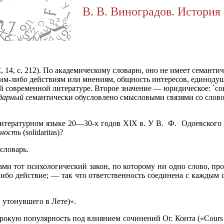
В. В. Виноградов. История 
 14, с. 212). По академическому словарю, оно не имеет семан
 чьим-либо действиям или мнениям, общность интересов, единод
й современной литературе. Второе значение — юридическое: `со
дарный
семантически обусловлено смысловыми связями со слов
литературном языке 20—30-х годов XIX в. У В. Ф. Одоевского 
рность
(solidaritas)?
словарь.
ами тот психологический закон, по которому ни одно слово, пр
либо действие; — так что ответственность соединена с каждым
 утонувшего в Лете)».
рокую популярность под влиянием сочинений Ог. Конта («Cours de p