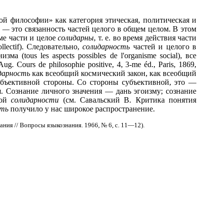
ой философии» как категория этическая, политическая и
ь —
это связанность частей целого в общем целом. В этом
ме части и целое
солидарны
, т. е. во время действия части
llectif). Следовательно,
солидарность
частей и целого в
tous les aspects possibles de l'organisme social), все
Aug. Cours de philosophie positive, 4, 3-me éd., Paris, 1869,
дарность
как всеобщий космический закон, как всеобщий
бъективной стороны. Со стороны субъективной, это —
я. Сознание личного значения — дань эгоизму; сознание
ной
солидарности
(см. Савальский В. Критика понятия
сть
получило у нас широкое распространение.
ния // Вопросы языкознания. 1966, № 6, с. 11—12).