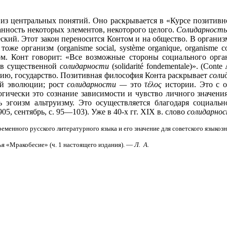
из центральных понятий. Оно раскрывается в «Курсе позитивн
занность некоторых элементов, некоторого целого.
Солидарност
ский. Этот закон переносится Контом и на общество. В организ
оже организм (organisme social, système organique, organisme co
Конт говорит: «Все возможные стороны социального организма (
 в существенной
солидарности
(solidarité fondementale)». (Conte 
ию, государство. Позитивная философия Конта раскрывает
соли
ой эволюции; рост
солидарности —
это
τέλος
истории. Это с о
гически это сознание зависимости и чувство личного значени
 эгоизм альтруизму. Это осуществляется благодаря социаль
5, сентябрь, с. 95—103). Уже в 40-х гг. XIX в. слово
солидарно
менного русского литературного языка и его значение для советского языкозна
тья «Мракобесие» (ч. 1 настоящего издания). —
Л.
А.