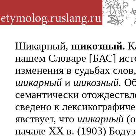
Шикарный,
шикозный.
К
нашем Словаре [БАС] ист
изменения в судьбах слов
шикарный
и
шикозный.
Об
семантически отождествл
сведено к лексикографиче
явствует, что
шикарный
(о
начале XX в. (1903) Бодуэ