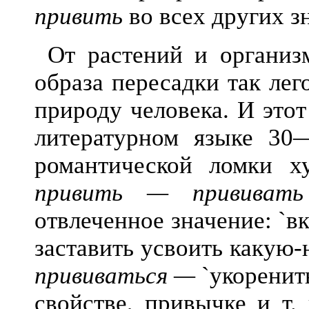
привить
во всех других з
От растений и организм
образа пересадки так ле
природу чел
овека. И это
литературном языке 30
романтической ломки ху
привить — прививать
отвлеченное значение: `в
заставить усвоить какую-
прививаться —
`укоренить
свойстве, привычке и т.