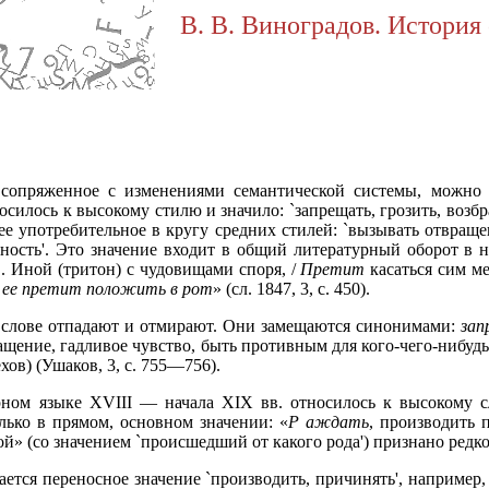
В. В. Виноградов. История 
 сопряже
нное с изменениями семантической системы, можно 
силось к высокому стилю и значило: `запрещать, грозить, возбраня
лее употребительное в кругу средних стилей: `вызывать отвращ
вность'. Это значение входит в общий литературный оборот в н
... Иной (тритон) с чудовищами споря, /
Претит
касаться сим ме
:
ее претит положить в рот
» (сл. 1847, 3, с. 450).
м слове отпадают и отмирают. Они замещаются синонимами:
зап
ащение, гадливое чувство, быть противным для кого-чего-нибуд
хов) (Ушаков, 3, с. 755—756).
ном языке XVIII — начала XIX вв. относилось к высокому сл
лько в прямом, основном значении: «
Р
аждать
, производить п
» (со значением `происшедший от какого рода') признано редко
ается переносное значение `производить, причинять', например