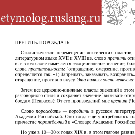
ПРЕТИТЬ. ПОРОЖДАТЬ
Стилистическое перемещение лексических пластов,
литературном языке XVII и XVIII вв. слово
претить
отно
в. в этом слове намечается эмоциональное значение, бо
слова
претительность
: `отвращение, омерзение, проти
определяется так: «1) Запрещать, заказывать, возбранять
отвращение, противно вкусу.
Эта пилюля очень невкусна
Затем все церковно-книжные пласты значений в это
разговорного стиля и сохраняет значение `вызывать отвр
бродим (Некрасов); От его произведений мне
претит
(Че
Слово
порождать — породить
в русском литератур
Академии Российской. Оно тогда еще употреблялось то
причастие
порожденный
в «Словаре Академии Российской
Но уже в 10—30-х годах XIX в. в этом глаголе развив