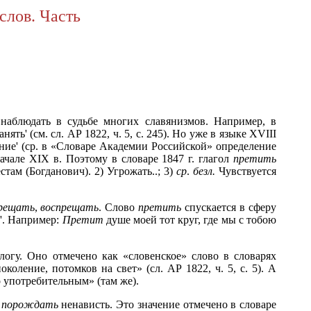
слов. Часть
наблюдать в судьбе многих славянизмов. Например, в
ть' (см. сл. АР 1822, ч. 5, с. 245). Но уже в языке XVIII
ение' (ср. в «Словаре Академии Российской» определение
ачале XIX в. Поэтому в словаре 1847 г. глагол
претить
стам (Богданович). 2) Угрожать..; 3)
ср
.
безл.
Чувствуется
рещать
,
воспрещать
. Слово
претить
спускается в сферу
ь'. Например:
Претит
душе моей тот круг, где мы с тобою
огу. Оно отмечено как «словенское» слово в словарях
околение, потомков на свет» (сл. АР 1822, ч. 5, с. 5). А
 употребительным» (там же).
,
порождать
ненависть. Это значение отмечено в словаре