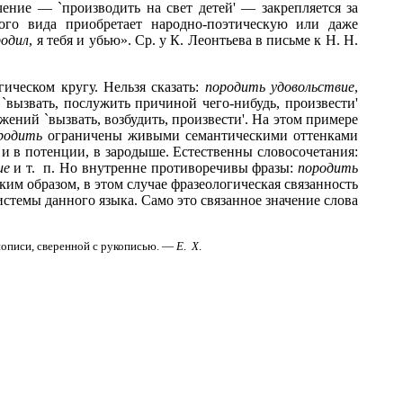
чение — `производить на свет детей' — закрепляется за
го вида приобретает народно-поэтическую или даже
родил
, я тебя и убью». Ср. у К. Леонтьева в письме к Н. Н.
ическом кругу. Нельзя сказать:
породить удовольствие
,
`вызвать, послужить причиной чего-нибудь, произвести'
ений `вызвать, возбудить, произвести'. На этом примере
родить
ограничены живыми семантическими оттенками
 и в потенции, в зародыше. Естественны словосочетания:
ие
и т. п. Но внутренне противоречивы фразы:
породить
аким образом, в этом случае фразеологическая связанность
стемы данного языка. Само это связанное значение слова
инописи, сверенной с рукописью. —
Е
.
X
.