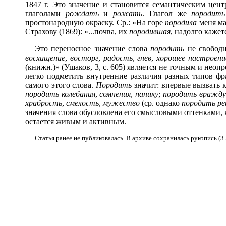
1847 г. Это значение и становится семантическим цен
глаголами
рождать
и
рожать
. Глагол же
породить
простонародную окраску. Ср.: «На горе
породила
меня мат
Страхову (1869): «...почва, их
породившая
, надолго кажетс
Это переносное значение слова
породить
не свободн
восхищение
,
восторг
,
радость
,
гнев
,
хорошее настроени
(книжн.)» (Ушаков, 3, с. 605) является не точным и нео
легко подметить внутренние различия разных типов фр
самого этого слова.
Породить
значит: впервые вызвать к
породить колебания
,
сомнения
,
панику
;
породить вражду
храбрость
,
смелость
,
мужество
(ср. однако
породить р
значения слова обусловлена его смысловыми оттенками, 
остается живым и активным.
Статья ранее не публиковалась. В архиве сохранилась рукопись (