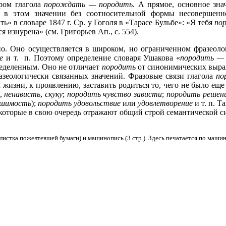
тром глагола
порождать — породить
. А прямое, основное зна
в этом значении без соотносительной формы несовершенно
ь» в словаре 1847 г. Ср. у Гоголя в «Тарасе Бульбе»: «Я тебя
по
я изнурена» (см. Григорьев Ап., с. 554).
о. Оно осуществляется в широком, но ограниченном фразеолог
е
и т. п. Поэтому определение словаря Ушакова «
породить —
пределенным. Оно не отличает
породить
от синонимических выраж
азеологически связанных значений. Фразовые связи глагола
по
 жизни, к проявлению, заставить родиться то, чего не было еще
,
ненависть
,
скуку
;
породить чувство зависти
;
породить решен
ешимость
);
породить удовольствие
или
удовлетворение
и т. п. Т
которые в свою очередь отражают общий строй семантической си
3 листка пожелтевшей бумаги) и машинопись (3 стр.). Здесь печатается по маш