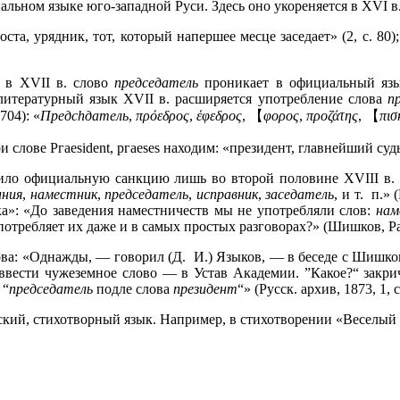
альном языке юго-западной Руси. Здесь оно укореняется в XVI в
оста, урядник, тот, который напершее месце заседает» (2, с. 8
а в XVII в. слово
председатель
проникает в официальный язык
литературный язык XVII в. расширяется употребление слова
п
04): «
Предс
h
датель
,
πρόεδρος
,
έφεδρος
,
【
φορος
,
προζάτης
,
【
πισ
ри слове Ргаеsident, ргаеses находим: «президент, главнейший судь
ло официальную санкцию лишь во второй половине XVIII в. «
иния
,
наместник
,
председатель
,
исправник
,
заседатель
, и т. п.»
а»: «До заведения наместничеств мы не употребляли слов:
нам
отребляет их даже и в самых простых разговорах?» (Шишков, Рассуж
рова: «Однажды, — говорил (Д. И.) Языков, — в беседе с Шишк
 ввести чужеземное слово — в Устав Академии. ”Какое?“ зак
 “
председатель
подле слова
президент
“» (Русск. архив, 1873, 1, с
кий, стихотворный язык. Например, в стихотворении «Веселый 