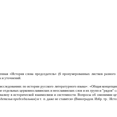
ленная «История слова председатель» (6 пронумерованных листков разного
к и уточнений.
 исследованиях по истории русского литературного языка»: «Общая концепция
е отдельных церковнославянских и неославянских слов и их групп и ”рядов“ с
анализу в исторической взаимосвязи и системности. Вопросы об омонимии ц
едетель
и
председальник
) и т. п. даже не ставятся» (Виноградов. Избр. тр.: Истор