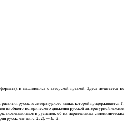
 формата), и машинопись с авторской правкой. Здесь печатается по
 развития русского литературного языка, которой придерживается Г.
лов из общего исторического движения русской литературной лексики
ерковнославянизмов и русизмов, об их параллельных синонимических
ия русск. лит. яз., с. 252).
— Е
.
Х
.