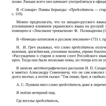
позже. Раньше всего оно начинает употребляться в офици
В «Словаре»
Памвы Берынды: «
Председатель —
стар
с. 119).
Можно предполагать, что из западно-русского язык
усилившимся влиянием украинского языка на русский 
помещено в «Лексиконе треязычном» Ф. Поликарпова (17
В «Немецко-латинском и русском лексиконе»
1731 г. п
Н. И. Греч указывал, что слово
председатель
получи
казенная
,
гражданская
,
уголовная палата
,
управа благоч
«Рассуждении о старом и новом слоге Российского язык
проч. Тогда они были несколько новы, но теперь кто не уп
В записях автобиографических рассказов И. П. Саха
я заметил Александру Семеновичу, что он сам изволил
долго молчал, а потом сказал: ”Так пиши, брат, в скобках:
А. С. Пушкин ввел слово
председатель
даже в лиричес
Я люблю вечерний пир,
Где в
еселье
председатель
,