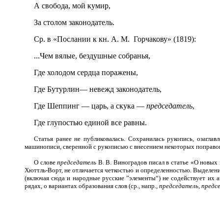
А свобода, мой кумир,
За столом законод
атель.
Ср. в «Послании к кн. А.
М. Горчакову» (1819):
...Чем вялые, бездушные собранья,
Где холодом сердца поражены,
Где Бутурлин
— невежд законодатель,
Где
Шеппинг — царь, а скука —
председатель
,
Где глупостью единой все равны.
Статья ранее не публиковалась. Сохранилась рукопись, озаглав
машинописи, сверенной с рукописью с внесением некоторых поправо
О слове
председатель
В. В. Виноградов писал в статье «О новых
Хюттль-Ворт, не отличается четкостью и определенностью. Выделени
(включая сюда и народные русские ”элементы“) не содействует их 
рядах, о вариантах образования слов (ср., напр.,
председатель
,
предс