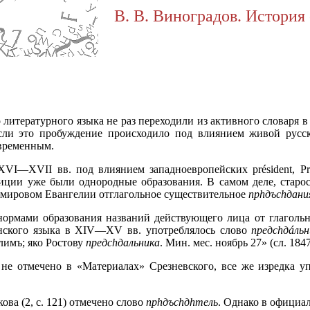
В. В. Виноградов. История 
литературного языка не раз переходили из активного словаря в
если это пробуждение происходило под влиянием живой русск
овременным.
VI—XVII вв. под влиянием западноевропейских président, Pre
адиции уже были однородные образования. В самом деле, старо
ромировом Евангелии отглагольное существительное
пр
h
дъс
h
дани
 нормами образования названий действующего лица от глаго
янского языка в XIV—XV вв. употреблялось слово
предс
h
дáльн
имъ; яко Ростову
предс
h
дальника
. Мин. мес. ноябрь 27» (сл. 1847,
 не отмечено в «Материалах» Срезневского, все же изредка у
ова (2, с. 121) отмечено слово
пр
h
дъс
h
д
h
тель
. Однако в официа