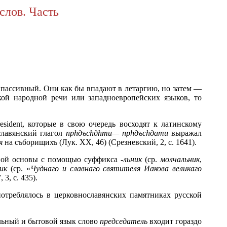
слов. Часть
 пассивный. Они как бы впадают в летаргию, но затем —
ой народной речи или западноевропейских языков, то
sident, которые в свою очередь восходят к латинскому
славянский глагол
пр
h
дъс
h
д
h
ти—
пр
h
дъс
h
дати
выражал
я
на съборищихъ (Лук. XX, 46) (Срезневский, 2, с. 1641).
льной основы с помощью суффикса
-льник
(ср.
молчальник
,
ик
(ср. «
Чуднаго и славнаго святителя Иакова великаго
 3, с. 435).
потреблялось в церковнославянских памятниках русской
льный и бытовой язык слово
председатель
входит гораздо