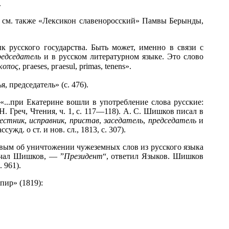
.
0); см. также «Лексикон славеноросский» Памвы Берынды,
 русского государства. Быть может, именно в связи с
редседатель
и в русском литературном языке. Это слово
κοπος
, ргаeses, ргаesul, рrimas, tenens».
я, председатель» (с. 476).
...при Екатерине вошли в употребление слова русские:
 (Н. Греч, Чтения, ч. 1, с. 117—118). А. С. Шишков писал в
естник
,
исправник
,
пристав
,
заседатель
,
председатель
и
д. о ст. и нов. сл., 1813, с. 307).
овым об уничтожении чужеземных слов из русского языка
ричал Шишков, — ”
Президент
“, ответил Языков. Шишков
. 961).
пир» (1819):