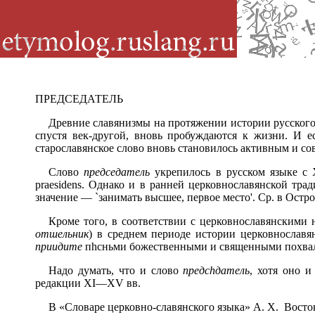
ПРЕДСЕДАТЕЛЬ
Древние славянизмы на протяжении истории русского 
спустя век-другой, вновь пробуждаются к жизни. И 
старославянское слово вновь становилось активным и с
Слово
председатель
укрепилось в русском языке с X
praesidens. Однако и в ранней церковнославянской тр
значение — `занимать высшее, первое место'. Ср. в Ост
Кроме того, в соответствии с церковнославянскими
отшельник
) в среднем периоде истории церковнослав
приидите
п
h
сньми божественными и священными похвал
Надо думать, что и слово
предс
h
датель
, хотя оно и
редакции XI—XV вв.
В «Словаре церковно-славянского языка» А.
X. Восток