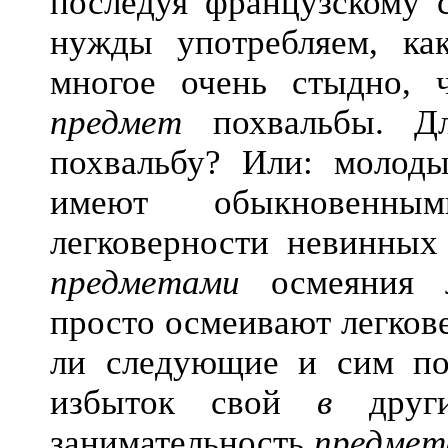
последуя французскому с
нужды употребляем, ка
многое очень стыдно, 
предмет
похвальбы. Дл
похвальбу? Или: молоды
имеют обыкновен
легковерности невинных
предметами
осмеяния л
просто осмеивают легков
ли следующие и сим по
избыток свой
в
дру
занимательность
предмет