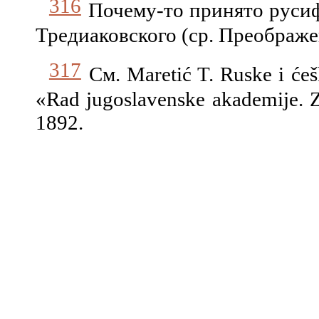
316
Почему-то принято руси
Тредиаковского (ср. Преображен
317
См. Маretić T. Ruske i ćeš
«Rad jugoslavenske akademije. Z
1892.