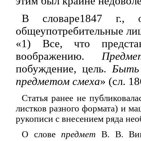
этим был крайне недоволе
В словаре
1847 г., 
общеупотребительные лиш
«1) Все, что предста
воображению.
Предм
побуждение, цель.
Быть
предметом смеха
» (сл. 1
Статья ранее не публиковала
листков разного формата) и маш
рукописи с внесением ряда не
О слове
предмет
В. В. Вин