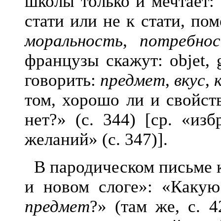
школы только и мечтает: 
стати или не к стати, по
моральность
,
потребно
французы скажут: objet, 
говорить:
предмет
,
вкус
,
том, хорошо ли и свойст
нет?» (с. 344) [ср. «из
желаний» (с. 347)].
В пародическом письме 
и новом слоге»: «Какую
предмет
?» (там же, с. 4