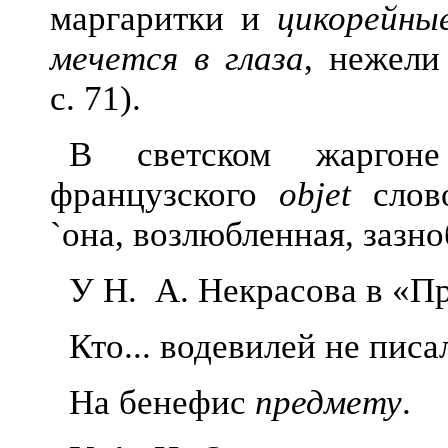
маргаритки и
цикорейны
мечется в глаза
, нежели
с. 71).
В светском жаргон
французского
оbjet
сло
`она, возлюбленная, зазноб
У Н. А. Некрасова в «П
Кто... водевилей не писа
На бенефис
предмету
.