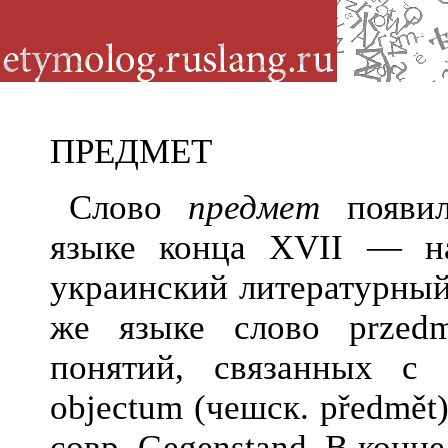
ПРЕДМЕТ
Слово
предмет
появил
языке конца XVII — н
украинский литературный
же языке слово рrzed
понятий, связанных с
оbjectum (чешск. předmět)
совр. Gegenstand. В конце