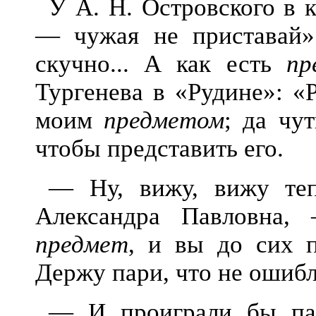
У А. Н. Островского в 
— чужая не приставай»: 
скучно... А как есть
пр
Тургенева в «Рудине»: «
моим
предметом
; да чу
чтобы представить его.
— Ну, вижу, вижу теп
Александра Павловна
предмет
, и вы до сих п
Держу пари, что не ошибл
— И проиграли бы пар