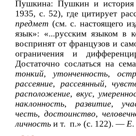
Пушкина: Пушкин и история р
1935, с. 52), где цитирует р
предмет
(см. с. настоящего и
язык»: «...русским языком в
воспринят от французов и сам
ограничения и дифференци
Достаточно сослаться на сем
тонкий
,
утонченность
,
ост
рассеяние
,
рассеянный
,
чувст
расположение
,
вкус
,
умеренно
наклонность
,
развитие
,
уча
честь
,
достоинство
,
человеч
личность
и т. п.» (с. 122). —
Е