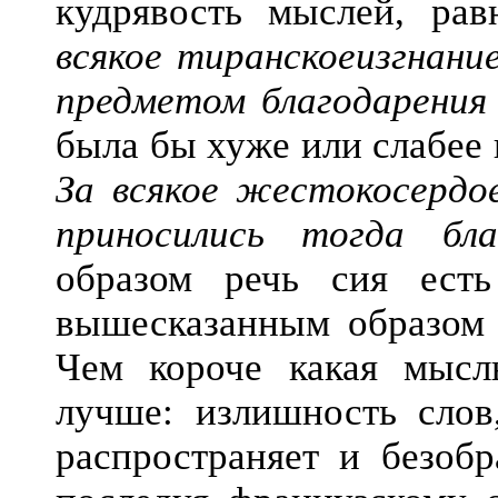
кудрявость мыслей, ра
всякое
тиранскоеизгнани
предметом благодарени
была бы хуже или слабее 
За всякое жестокосердое
приносились тогда бла
образом речь сия есть
вышесказанным образом о
Чем короче какая мысл
лучше: излишность слов
распространяет и безоб