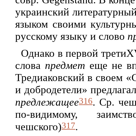
украинский литературный
языком своими культурн
русскому языку и слово
п
Однако в первой трети
X
слова
предмет
еще не вп
Тредиаковский в своем «
и добродетели» предлагал
316
предлежащее
. Ср. чеш
по-видимому, заимс
317
чешского)
.