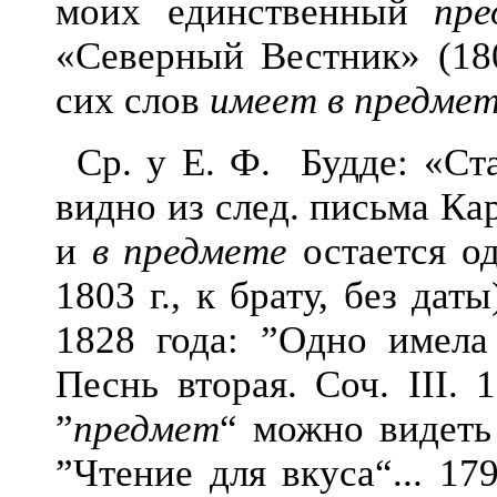
моих единственный
пре
«Северный Вестник» (1804
сих слов
имеет в предме
Ср. у
Е. Ф. Будде: «Ста
видно из след. письма Ка
и
в предмете
остается од
1803 г., к брату, без да
1828 года: ”Одно имел
Песнь вторая. Соч. III.
”
предмет
“ можно видеть
”Чтение для вкуса“... 17