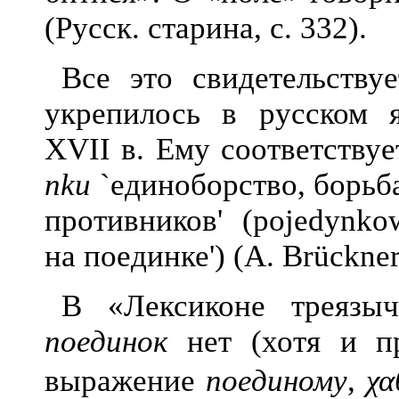
(Русск. старина, с. 332).
Все это свидетельств
укрепилось в русском 
XVII в. Ему соответству
nku
`единоборство, борьба
противников' (pojedynko
на поединке') (A. Brückner,
В «Лексиконе треязы
поединок
нет (хотя и пр
выражение
поединому
,
χα