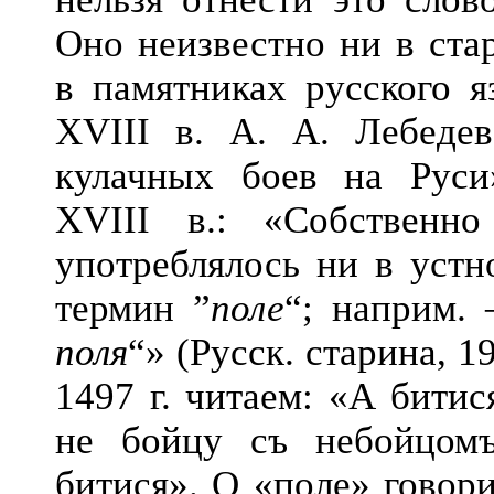
Оно неизвестно ни в ста
в памятниках русского 
XVIII в. А. А. Лебеде
кулачных боев на Рус
XVIII в.: «Собственно
употреблялось ни в устн
термин ”
поле
“; наприм.
поля
“» (Русск. старина, 19
1497 г. читаем: «А бити
не бойцу съ небойцом
битися». О «поле» говори