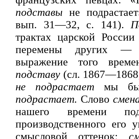
подставы
не подрастает»
вып. 31—32, с. 141).
П
трактах царской России
перемены других — 
выражение того врем
подставу
(сл. 1867—1868, 
не подрастает
мы бы 
подрастает.
Слово
смен
нашего времени по
производственного его 
смысловой оттенок:
с