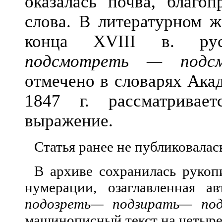
оказалась почва, благоп
слова. В литературном ж
конца XVIII в. рус
подсмотреть — подсм
отмечено в словарях Ака
1847 г. рассматривае
выражение.
Статья ранее не публиковалас
В архиве сохранилась рукоп
нумерации, озаглавленная а
подозреть—
подзирать— под
машинописный текст на четыре