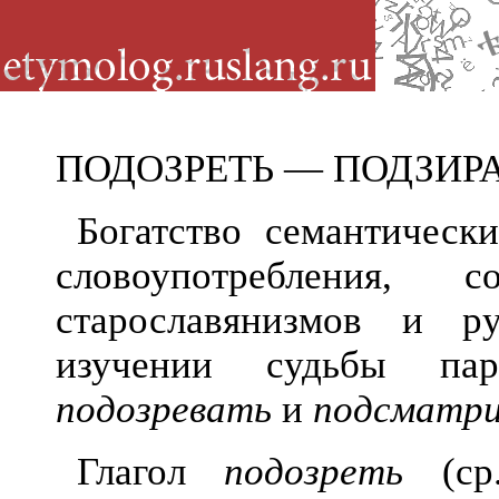
ПОДОЗРЕТЬ — ПОДЗИР
Богатство семантическ
словоупотребления, с
старославянизмов и р
изучении судьбы па
подозревать
и
подсматри
Глагол
подозреть
(с