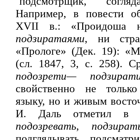
`подсмотрщик, согля
Например, в повести о
XVII в.: «Проидоша 
подзиратаями
, ни стр
«Прологе» (Дек. 19): «
(сл. 1847, 3, с. 258). 
подозрети—
подзират
свойственно не только
языку, но и живым восто
И. Даль отметил в 
подозревать
,
подзират
подглядывать, подсматри