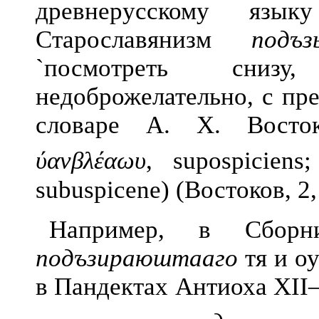
древнерусскому язы
Старославянизм
подъз
`посмотреть снизу,
недоброжелательно, с пр
словаре А. X. Восто
ύανβλέαωυ
, supospicien
subuspicene) (Востоков, 2, 
Например, в Сборн
подъзираюштааго
тя и оу
в Пандектах Антиоха XII—