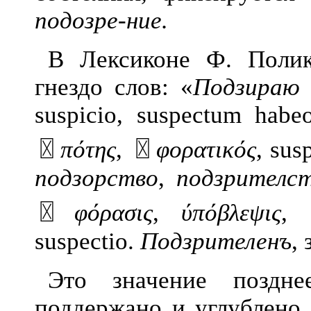
подозре-ние.
В Лексиконе Ф. Полик
гнездо слов: «
Подзираю 
suspicio, suspectum habe
〿
πότης
,
〿
φορατικός
, sus
подзорство
,
подзрителс
〿
φόρασις
,
ύπόβλεψις
,
suspectio.
Подзрителенъ
,
Это значение поздн
поддержано и углублено 