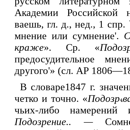
русском литературном
Академии Российской 
ваешь, гл. д., нед., 1 сп
мнение или сумнение'.
С
краже
»
.
Ср. «
Подозр
предосудительное мне
другого'» (сл. АР 1806—182
В словаре
1847 г. значе
четко и точно. «
Подозр
в
чьих-либо намерений 
Подозрение.. —
Сомне