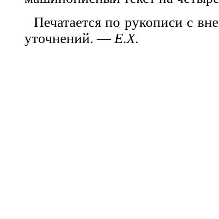
Печатается по рукописи с вн
уточн
ений. —
Е.X.