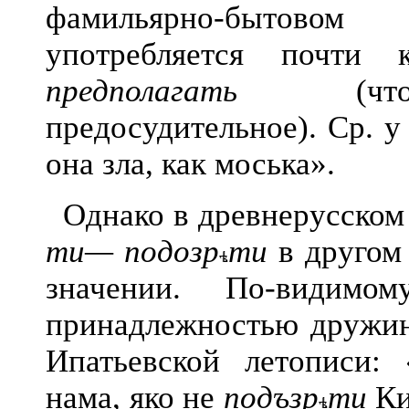
фамильярно-бытово
употребляется почт
предполагать
(что-ни
предосудительное). Ср. у
она зла, как моська».
Однако в древнерусском
ти—
подозр
ти
в другом
значении. По-видим
принадлежностью дружинн
Ипатьевской летописи: 
нама, яко не
подъзр
ти
Ки