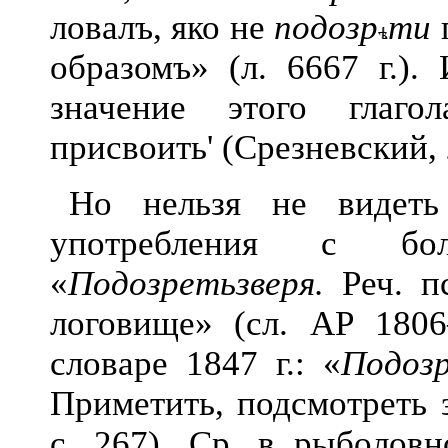
ловалъ, яко не
подозр
ти
образомъ» (л. 6667 г.).
значение этого глаго
присвоить' (Срезневский, 
Но нельзя не видеть 
употребления с бол
«
Подозретьзверя.
Реч. пс
логовище» (сл. АР 1806
словаре 1847 г.: «
Подоз
Приметить, подсмотреть з
с. 267). Ср. в рыболов