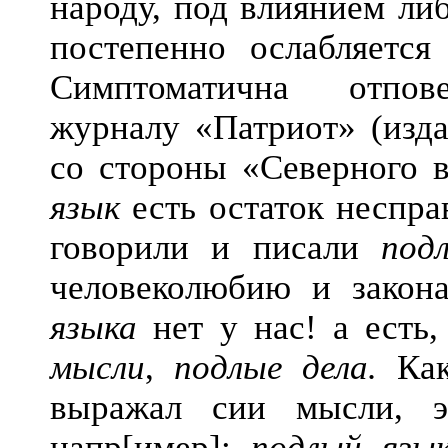
народу, под влиянием ли
постепенно ослабляется 
Симптоматична отпове
журналу «Патриот» (изд
со стороны «Северного 
язык
есть остаток неспра
говорили и писали
под
человеколюбию и закон
языка
нет у нас! а есть,
мысли
,
подлые дела.
Как
выражал сии мысли, 
напр[имер]:
подлый язык