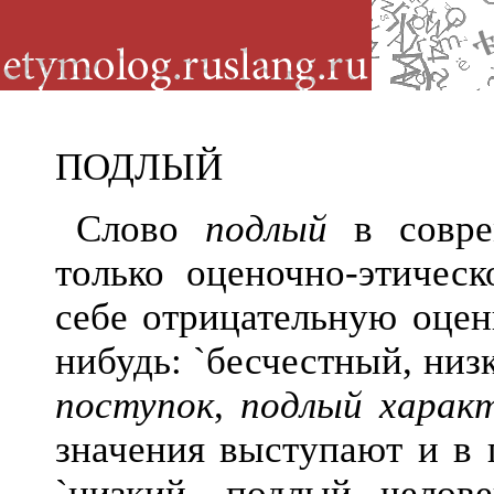
ПОДЛЫЙ
Слово
подлый
в совре
только оценочно-этическ
себе отрицательную оцен
нибудь: `бесчестный, низ
поступок
,
подлый харак
значения выступают и в
`низкий, подлый челов