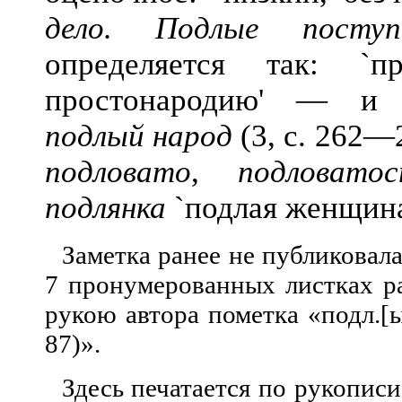
дело. Подлые поступ
определяется так: `
простонародию' — и 
подлый народ
(3, с. 262—
подловато
,
подловато
подлянка
`подлая женщина
Заметка ранее не публиковала
7 пронумерованных листках ра
рукою автора пометка «подл.[ый
87)».
Здесь печатается по рукопис