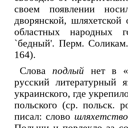
своем появлении носи
дворянской, шляхетской 
областных народных 
`бедный'. Перм. Соликам.
164).
Слова
подлый
нет в «М
русский литературный 
украинского, где укрепил
польского (ср. польск. p
писал: слово
шляхетство
Польши и повлекло за с