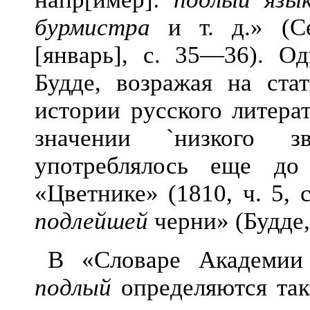
бурмистра
и т. д.» (Се
[январь], с. 35—36). Од
Будде, возражая на ста
истории русского литера
значении `низкого зв
употреблялось еще д
«Цветнике» (1810, ч. 5, 
подлейшей
черни» (Будде,
В «Словаре Академии 
подлый
определяются так: