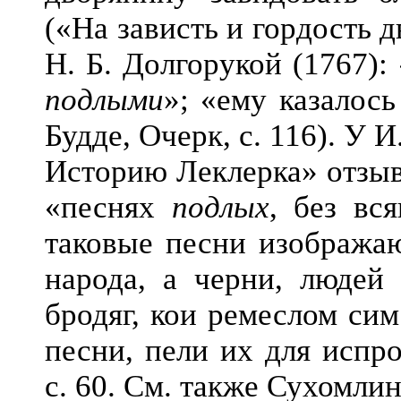
(«На зависть и гордость д
Н. Б. Долгорукой (1767):
подлыми
»; «ему казалос
Будде, Очерк, с. 116). У 
Историю Леклерка» отзыв
«песнях
подлых
, без вс
таковые песни изображаю
народа, а черни, людей 
бродяг, кои ремеслом сим
песни, пели их для испр
с. 60. См. также Сухомлино