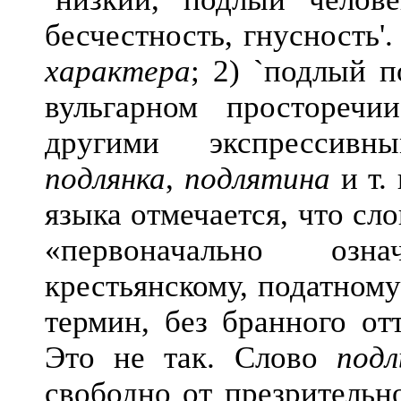
бесчестность, гнусность'
характера
; 2) `подлый п
вульгарном простореч
другими экспрессив
подлянка
,
подлятина
и т.
языка отмечается, что сл
«первоначально озн
крестьянскому, податном
термин, без бранного отт
Это не так. Слово
под
свободно от презрительн