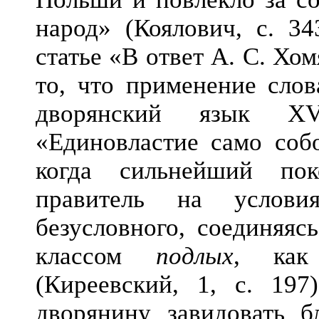
народ» (Коялович, с. 34
статье «В ответ А. С. Хо
то, что применение сло
дворянский язык XV
«Единовластие само собо
когда сильнейший по
правитель на услови
безусловного, соединяяс
классом
подлых
, как
(Киреевский, 1, с. 197
дворянину завидовать 