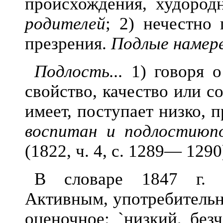
происхождения, худоро
родителей
; 2) нечестно
презрения.
Подлые намер
Подлость...
1) говоря о 
свойство, качество или с
имеет, поступает низко, 
воспитан и
подлостиюпо
(1822, ч. 4, с. 1289— 1290
В словаре 1847 г. э
Активным, употребительн
оценочное: `низкий, безч