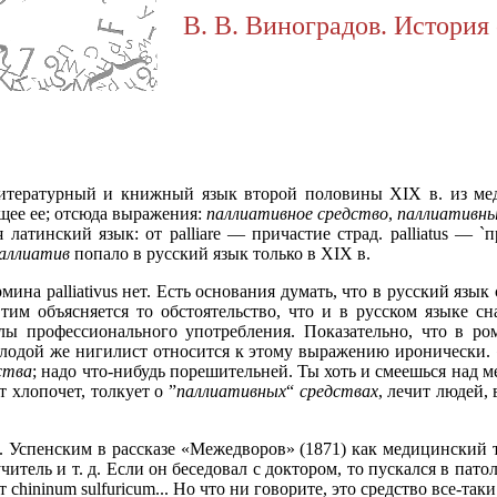
В. В. Виноградов. История 
итературный и книжный язык второй половины XIX в. из ме
щее ее; отсюда выражения:
паллиативное средство
,
паллиативн
атинский язык: от palliare — причастие страд. palliatus — `при
аллиатив
попало в русский язык только в XIX в.
ермина palliativus нет. Есть основания думать, что в русский язык
ы. Этим объясняется то обстоятельство, что и в русском языке
лы профессионального употребления. Показательно, что в ро
молодой же нигилист относится к этому выражению иронически.
ства
; надо что-нибудь порешительней. Ты хоть и смеешься над 
т хлопочет, толкует о ”
паллиативных
“
средствах
, лечит людей,
. Успенским в рассказе «Межедворов» (1871) как медицински
ель и т. д. Если он беседовал с доктором, то пускался в патол
chininum sulfuricum... Но что ни говорите, это средство все-так