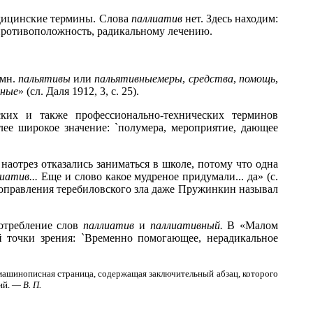
дицинские термины. Слова
паллиатив
нет. Здесь находим:
 противоположность, радикальному лечению.
, мн.
пальят
и
вы
или
пальятивныемеры
,
средства
,
помощь
,
нные
» (сл. Даля 1912, 3, с. 25).
их и также профессионально-технических терминов
е широкое значение: `полумера, мероприятие, дающее
аотрез отказались заниматься в школе, потому что одна
иатив...
Еще и слово какое мудреное придумали... да» (с.
 поправления теребиловского зла даже Пружинкин называл
потребление слов
паллиатив
и
паллиативный.
В «Малом
й точки зрения: `Временно помогающее, нерадикальное
я машинописная страница, содержащая заключительный абзац, которого
ний. —
В.
П.