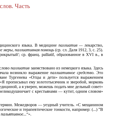
слов. Часть
дицинского языка. В медицине
паллиатив —
лекарство,
ые меры
,
паллиативная помощь
(ср. сл. Даля 1912, 3, с. 25).
крытый'; ср. франц. palliatif, образованное в XVI в., в
 слово
паллиатив
заимствовано из немецкого языка. Здесь
 сначала возникло выражение
паллиативное средство.
Это
мане Тургенева «Отцы и дети» пользуется выражением
 «Я прописывал ему золототысячник и зверобой, морковь
медициной, а я уверен, можешь подать мне дельный совет»
 великодушничает с крестьянами — кутит, одним словом»
й термин. Межедворов — уездный учитель. «С мещанином
огические и терапевтические тонкости, например: (...) ”В
и
пальятивное...
“».