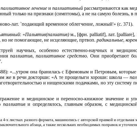
)
паллиативное лечение
и
паллиативный
рассматриваются как ме
нный только на признаки (симптомы), а не на самую болезнь, в
', ново-лат. `подающий временное облегчение, ложный'» (с. 371).
ьятивный
: «
Пальятив(палиатив)
м., [фрн. palliatif], лат. [palliare]
, но не помогающие, не исцеляющие, пртвоп.
радикальные
,
коре
уей научных, особенно естественно-научных и медицинск
жения
паллиатив
,
паллиативное средство.
Они приобретают боле
.
): «...утром она бранилась с Ефимовым и Петровым, которые н
. там же в речи докторши: «А те прощелыги хороши: школа —
пал
благотворительностью и нищенскими подачками, но эту систему
 отражение и медицинское и переносно-книжное значение и у
во
паллиат
и
в
и определялось, главным образом, с медицинско
на 4-х листках разного формата, машинопись с авторской правкой и отдельна
 заключительного абзаца, а также нескольких необходимых поправок и уточне