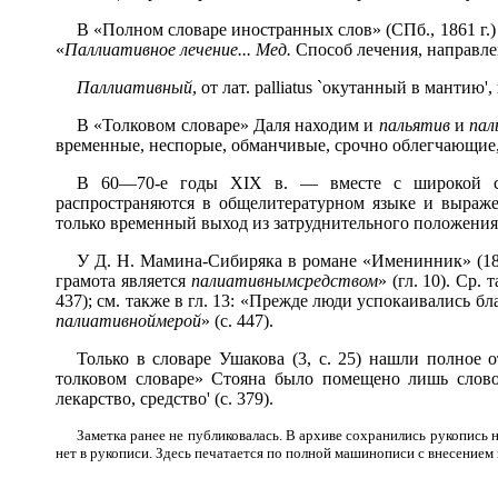
В «Полном словаре иностранных слов» (СПб., 1861 г.
«
Паллиативное лечение... Мед.
Способ лечения, направле
Паллиативный
, от лат. palliatus `окутанный в мантию
В «Толковом словаре» Даля находим и
пальятив
и
пал
временные, неспорые, обманчивые, срочно облегчающие
В 60—70-е годы XIX в. — вместе с широкой стр
распространяются в общелитературном языке и выра
только временный выход из затруднительного положения'
У Д. Н. Мамина-Сибиряка в романе «Именинник» (1888
грамота является
палиативнымсредством
» (гл. 10). Ср
437); см. также в гл. 13: «Прежде люди успокаивались 
палиативноймерой
» (с. 447).
Только в словаре Ушакова (3, с. 25) нашли полное
толковом словаре» Стояна было помещено лишь сло
лекарство, средство' (с. 379).
Заметка ранее не публиковалась. В архиве сохранились рукопись 
нет в рукописи. Здесь печатается по полной машинописи с внесением