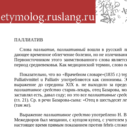
ПАЛЛИАТИВ
Слова
паллиатив
,
паллиативный
вошли в русский л
дающее временное облегчение болезни, но не излечиваю
Первоисточником этого заимствованного слова является л
период средневековья. Как медицинский термин, слово
п
Показательно, что во «Врачебном словаре»
(1835 г.) т
Palliativmittel u Palliativ употребляются как синоним
выражение до середины XIX в. не выходило за преде
паллиативное средство
старик-лекарь, отец Базарова, 
заставлял есть, давал соду; но это все
паллиативные сред
(гл. 21). Ср. в речи Базарова-сына: «Отец в шестьдесят ле
(там же).
Выражение
паллиативное средство
употреблено Н. В
Межедворов был мещанин, с купцом купец, с учителем учит
настоящее время прямым показанием против febris служит 