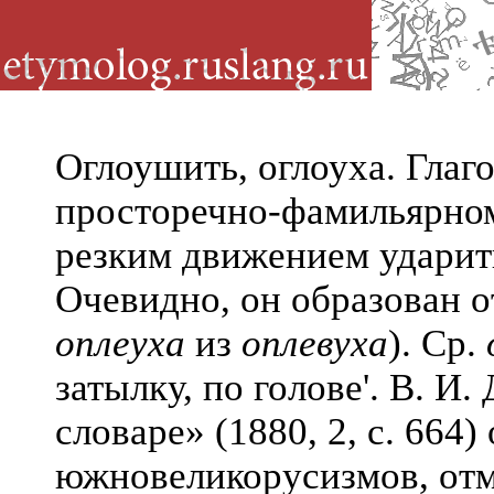
Оглоушить, оглоуха. Глаг
просторечно-фамильярном
резким движением ударить
Очевидно, он образован о
оплеуха
из
оплевуха
). Ср.
затылку, по голове'. В. И
словаре» (1880, 2, с. 664)
южновеликорусизмов, отме