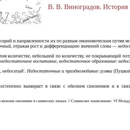
В. В. Виноградов. История 
 серий и направленности их по разным омонимическим путям м
очный
, отражая рост и дифференциацию значений слова —
недо
лом количестве, небольшой по количеству, не покрывающий пот
:
недостаточное воспитание
,
недостаточное образование
:
недос
 небогатый'.
Недостаточные и празднолюбивые гуляки
(Пушкин
остепенно вымирает в связи с обилием синонимов и в связ
явления омонимии в славянских языках // Славянское языкознание: VI Междуна