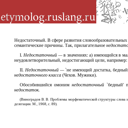
Недостаточный. В сфере развития словообразовательных
семантические причины. Так, прилагательное
недостат
I
. Недостаточный —
в значениях: а) имеющийся в ма
неудовлетворительный, недостигающий цели, например
II
. Недостаточный —
`не имеющий достатка, бедный,
недостаточного класса
(Чехов. Мужики).
Обособившийся омоним
недостаточный
`бедный' п
недостаток.
(Виноградов В. В. Проблемы морфематической структуры слова и 
делегации. М., 1968, с. 89).