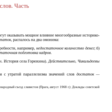
слов. Часть
огут оказывать мощное влияние многообразные историко-
статок
, распалось на два омонима:
ребности, например,
недостаточное количество денег
; б)
таточная подготовка кадров.
. История села Горюхина).
Действительно
,
Чикильдеевы
и с утратой параллелизма значений слов
достаток —
родный съезд славистов (Прага, август 1968 г.): Доклады советской