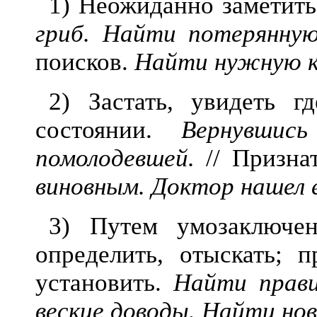
1) Неожиданно заметить
гриб. Найти потерянную
поисков.
Найти нужную к
2) Застать, увидеть г
состоянии.
Вернувшис
помолодевшей.
// Признат
виновным. Доктор нашел 
3) Путем умозаключен
опред
елить, отыскать; п
установить.
Найти прави
веские доводы. Найти но