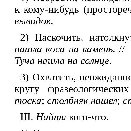
к кому-нибудь (просторе
выводок.
2) Наскочить, натолкн
нашла коса на камень.
//
Туча нашла на солнце.
3) Охватить, неожиданно
кругу фразеологических
тоска
;
столбняк нашел
;
с
III.
Найти
кого-что.