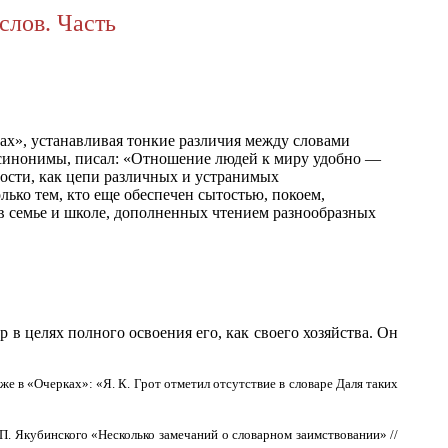
слов. Часть
сах», устанавливая тонкие различия между словами
 синонимы, писал: «Отношение людей к миру удобно —
ности, как цепи различных и устранимых
ько тем, кто еще обеспечен сытостью, покоем,
в семье и школе, дополненных чтением разнообразных
 в целях полного освоения его, как своего хозяйства. Он
е в «Очерках»: «Я. К. Грот отметил отсутствие в словаре Даля таких
 П. Якубинского «Несколько замечаний о словарном заимствовании» //