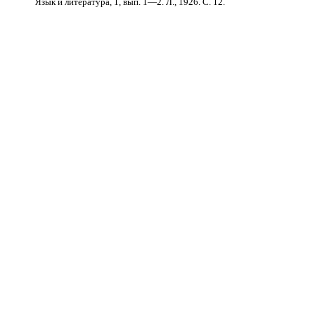
Язык и литература, 1, вып. 1—2. Л., 1926. С. 12.