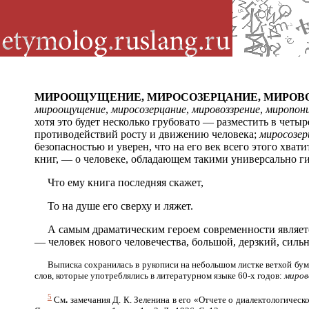
МИРООЩУЩЕНИЕ, МИРОСОЗЕРЦАНИЕ, МИРОВО
мироощущение
,
миросозерцание
,
мировоззрение
,
миропон
хотя это будет несколько грубовато — разместить в четы
противодействий росту и движению человека;
миросозер
безопасностью и уверен, что на его век всего этого хвати
книг, — о человеке, обладающем такими универсально ги
Что ему книга последняя скажет,
То на душе его сверху и ляжет.
А самым драматическим героем современности являет
— человек нового человечества, большой, дерзкий, сильны
Выписка сохранилась в рукописи на небольшом листке ветхой бум
слов, которые употреблялись в литературном языке 60-х годов:
миров
5
См
.
замечания Д. К. Зеленина в его «Отчете о диалектологическ