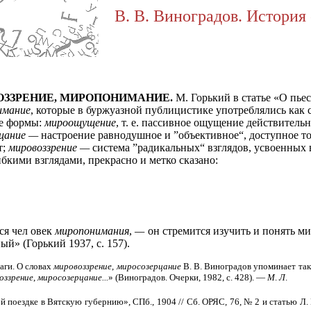
В. В. Виноградов. История 
ЗЗРЕНИЕ, МИРОПОНИМАНИЕ.
М. Горький в статье «О пье
имание
, которые в буржуазной публицистике употреблялись как
ре формы:
мироощущение
, т. е. пассивное ощущение действитель
цание —
настроение равнодушное и ”объективное“, доступное тол
т;
мировоззрение —
система ”радикальных“ взглядов, усвоенных 
бкими взглядами, прекрасно и метко сказано:
ся чел
овек
миропонимания
,
—
он стремится изучить и понять мир
й» (Горький 1937, с. 157).
аги. О словах
мировоззрение
,
миросозерцание
В. В. Виноградов упоминает такж
оззрение
,
миросозерцание...
» (Виноградов. Очерки, 1982, с. 428). —
М
.
Л
.
ой поездке в Вятскую губернию», СПб., 1904 // Сб. ОРЯС, 76, № 2 и статью Л.