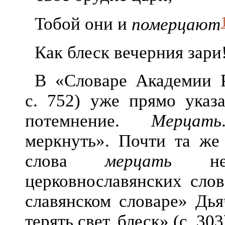
Тобой они и
померцают
Как блеск вечерния зари
В «Словаре Академии 
с. 752) уже прямо указ
потемнение.
Мерцать
меркнуть». Почти та же 
слова
мерцать
неиз
церковнославянских слов
славянском словаре» Дья
терять свет, блеск» (с. 303