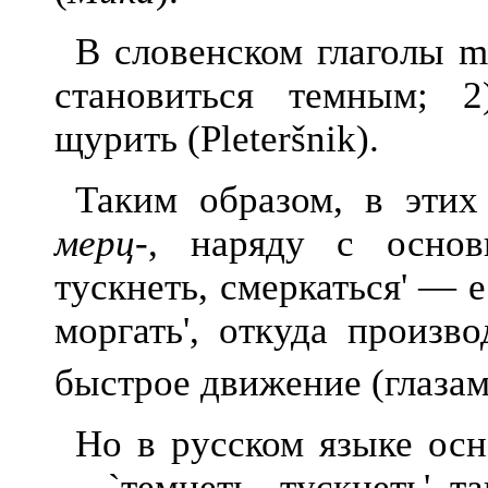
В словенском глаголы mř
становиться темным; 2
щурить (Pleteršnik).
Таким образом, в эти
мерц-
, наряду с основ
тускнеть, смеркаться' — 
моргать', откуда произво
быстрое движение (глазами 
Но в русском языке ос
—
`темнеть, тускнеть' т