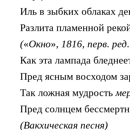
Иль в зыбких облаках д
Разлита пламенной рекой
(
«
Окно
»,
1816
,
перв
.
ред
Как эта лампада бледнее
Пред ясным восходом за
Так ложная мудрость
ме
Пред солнцем бе
ссмертн
(Вакхическая песня)