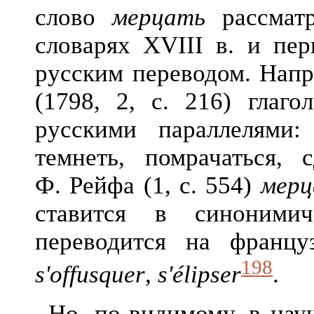
слово
мерцать
рассматр
словарях XVIII в. и пер
русским переводом. Напр
(1798, 2, с. 216) глаго
русскими параллелями: 
темнеть, помрачаться, 
Ф. Рейфа (1, с. 554)
мерц
ставится в синоним
переводится на франц
198
s'offusquer
,
s'élipser
.
Но, по-видимому, в нау