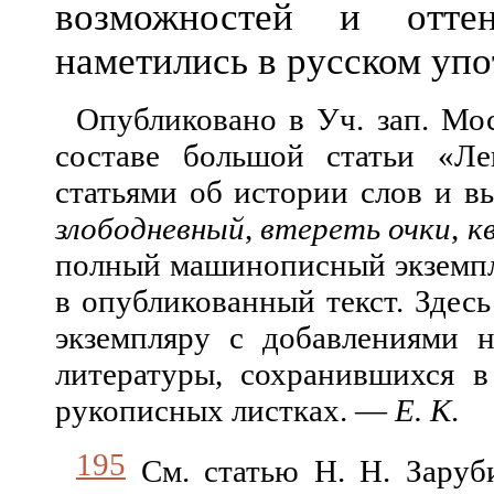
возможностей и отте
наметились в русском уп
Опубликовано в Уч. зап. Моск
составе большой статьи «Ле
статьями об истории слов и 
злободневный
,
втереть очки
,
к
полный машинописный экземпля
в опубликованный текст. Здес
экземпляру с добавлениями н
литературы, сохранившихся в
рукописных листках. —
Е. К
.
195
См. статью Н. Н. Заруби