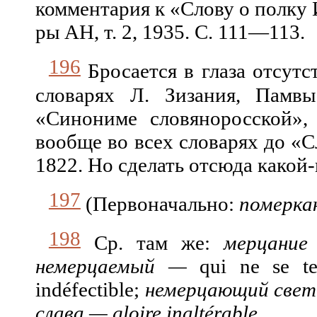
комментария к «Слову о полку И
ры АН, т. 2, 1935. С. 111—113.
196
Бросается в глаза отсутс
словарях Л. Зизания, Памв
«Синониме словяноросской», 
вообще во всех словарях до «
1822. Но сделать отсюда какой
197
(Первоначально:
померк
198
Ср. там же:
мерцание
немерцаемый —
qui ne se tern
indéfectible;
немерцающий све
слава — gloire inaltérable
.