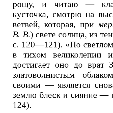
рощу, и читаю — кла
кусточка, смотрю на выс
ветвей, которая, при
ме
В. В
.) свете солнца, из те
с. 120—121). «По светлом
в тихом великолепии и
достигает оно до врат
златоволнистым облак
своими — является снова
землю блеск и сияние — 
124).