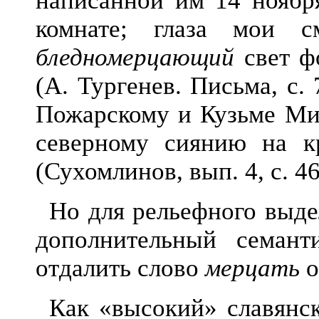
написа
нной им 14 ноября
комнате; глаза мои 
бледномерцающий
свет ф
(А. Тургенев. Письма, с.
Пожарскому и Кузьме Мин
северному сиянию на 
(Сухомлинов, вып. 4, с. 46
Но для рельефного выде
дополнительный семант
отдалить слово
мерцать
о
Как «высокий» славянс