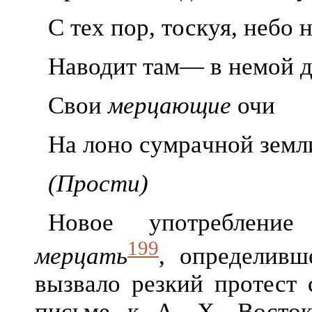
С тех пор, тоскуя, небо 
Наводит там
— в немой 
Свои
мерцающие
очи
На лоно сумра
чной земл
(Прости)
Новое употребление
199
мерцать
, определивш
вызвало резкий протест
письме к А. X. Восток