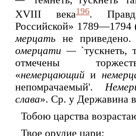
196
XVIII века
. Прав
Российской» 1789—1794 (
мерцать
не приведено. 
омерцати —
`тускнеть, 
отмечены торжеств
«
немерцающий
и
немерц
непомрачаемый'.
Неме
слава
». Ср. у Державина
Тобою царства возрастаю
Твое орудие цари;