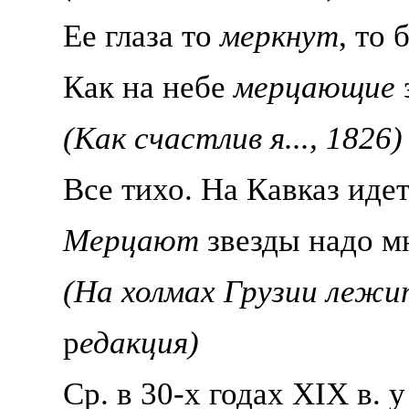
Ее глаза то
меркнут
, то
Как на небе
мерцающие
(Как счастлив я..., 1826)
Все тихо. На Кавказ идет
Мерцают
звезды надо м
(На холмах Грузии лежит
р
едакция)
Ср. в 30-х годах XIX в. 