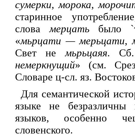
сумерки
,
морока
,
морочи
старинное употреблени
слова
мерцать
было `те
«
мьрцати — мерьцати
,
Свет не
мьрьцаяя
. Сб
немеркнущий
» (см. Сре
Словаре ц-сл. яз. Востоков
Для семантической исто
языке не безразличны 
языков, особенно че
словенского.