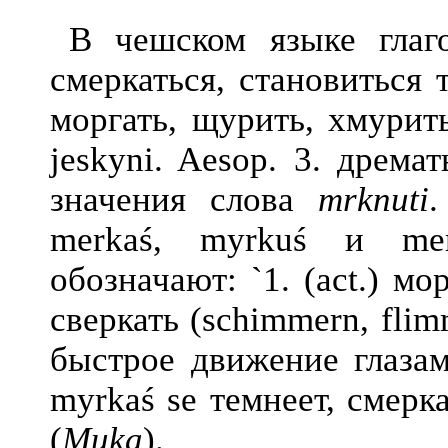
В чешском языке гла
смеркаться, становиться 
моргать, щурить, хмурить
jeskyni. Aesop. 3. дремат
значения слова
mrknuti
merkaś, myrkuś и mer
обозначают: `1. (act.) мор
сверкать (schimmern, flim
быстрое движение глазами
myrkaś se темнеет, смерк
(
Muka
).