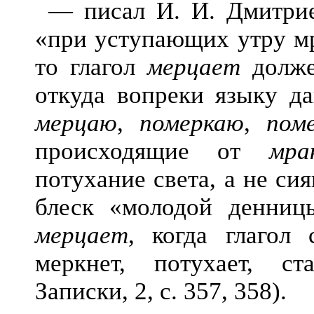
— писал И. И. Дмитриев
«при уступающих утру м
то глагол
мерцает
должен
откуда вопреки языку д
мерцаю
,
померкаю
,
пом
происходящие от
мра
потухание света, а не си
блеск «молодой денницы
мерцает
, когда глагол
меркнет, потухает, с
Записки, 2, с. 357, 358).