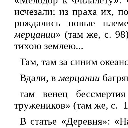
«Мелодор к Филалету»: 
исчезали; из праха их, п
рождались новые племе
мерцании
» (там же, с. 9
тихою землею...
Там, там за синим океан
Вдали, в
мерцании
багря
там венец бессмерти
тружеников» (там же, с.
1
В статье «Деревня»: «