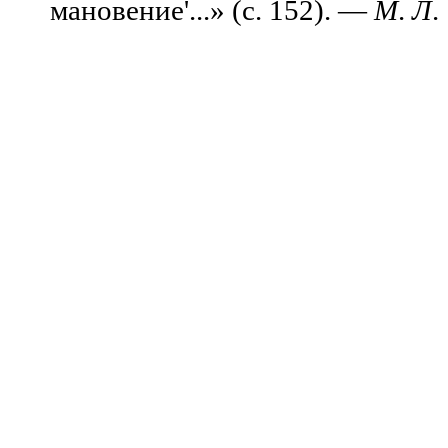
мановение'...» (с. 152). —
М
.
Л
.