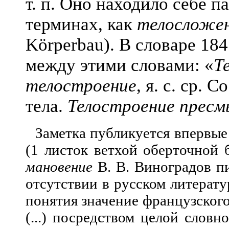
т. п. Оно находило себе п
терминах, как
телосложе
Körperbau). В словаре 184
между этими словами: «
Т
телостроение
, я. с. ср. 
тела.
Телостроение прес
Заметка публикуется впервые
(1 листок ветхой оберточной 
мановение
В. В. Виноградов п
отсутствии в русском литерат
понятия значение французского
(...) посредством целой словн