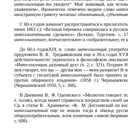
интеллигенцию
вы увидите“. Мой знакомый, как челове
уважением». Иронически отмечено модное слово
интел
иностранную грамоту читаешь!
объективный
,
субъектив
С 60-х годов начинает распространяться и прилагател
июня 1863 г.): «Великая перемена совершилась в русс
интеллигентными
сделались» (Боткин, Тургенев, с. 17
интеллигентнее
, впечатлительнее и сообразительнее; ее
До 60-х годов
XIX в. слово
интеллигенция
употребля
предложено В. К. Тредьяковским еще в 30-х годах XVII
действительности' укрепилось в философском лексикон
«
Интеллигенция
, разумный дух» (ч. 2, с. 321). Позднее
моя говорит, что вы — друзья мои — меня разорили! И вме
субъекта с гигантской
интеллигенцией
было принято за 
против общинного владения» (1858 г.) Чернышевс
(Чернышевский 1950, 5, с. 366).
В Дневнике В. Ф. Одоевского: «Милютин говорит: поля
е. поляк), всегда может справиться посредством своей
ин
Ср. в статье В. Храневича: «Ф. М. Достоевский по во
интеллигентный
еще не вошли тогда в обиход русск
общеупотребительным, всем понятным словом
дворянин
с. 608).