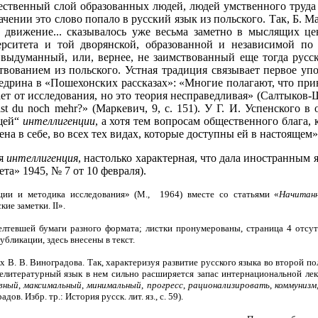
ственный слой образованных людей, людей умственного труда в
 значении это слово попало в русский язык из польского. Так, 
 движение... сказывалось уже весьма заметно в мыслящих це
ерситета и той дворянской, образованной и независимой по с
выдуманный, или, вернее, не заимствованный еще тогда русскою
вованием из польского. Устная традиция связывает первое уп
едрина в «Пошехонских рассказах»: «Многие полагают, что пр
ет от исследования, но это теория несправедливая» (Салтыков-
llst du noch mehr?» (Маркевич, 9, с. 151). У Г. И. Успенского 
ящей“
интеллигенции
, а хотя тем вопросам общественного блага,
на в себе, во всех тех видах, которые доступны ей в настоящем» (
ая
интеллигенция
, настолько характерная, что дала иностранным я
зета» 1945, № 7 от 10 февраля).
ции и методика исследования» (М., 1964) вместе со статьями «
Начитан
ие заметки. II».
елтевшей бумаги разного формата; листки пронумерованы, страница 4 отсу
бликации, здесь внесены в текст.
В. В. Виноградова. Так, характеризуя развитие русского языка во второй пол
елитературный язык в нем сильно расширяется запас интернациональной лек
вный
,
максимальный
,
минимальный
,
прогресс
,
рационализировать
,
коммунизм
дов. Избр. тр.: История русск. лит. яз., с. 59).