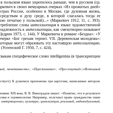
 польском языке укрепилось раньше, чем в русском (ср.
Б. Маркевич в своих мемуарных очерках «Из прожитых дней»
нтрах России, особенно в Москве, где духовная жизнь,
редствам и духу среде, в которой слагалась тогда ее
 печатью у польской)...» (Маркевич 1912, 11, с. 393).
отребление слова
интеллигенция
в языке художественной
инадлежность к
интеллигенции
, как смехотворно называют
Щедрин 1973, с. 144). У Маркевича в романе «Бездна»: «У
в очерке «Бог грехам терпит. VII. Деревенская молодежь»:
 которые могут образовать эту настоящую
интеллигенцию
.
Успенский Г. 1950, 7, с. 424).
зыкам специфическое слово intelligentsia (в транскрипции
ный
,
начитанность
»; «
Переживание
»; «
Пресловутый
»;«
Истошный
тствует). К рукописи приложены три карточки, написанные автором.
овине XIX века, В. В. Виноградов пишет: «Понятно, что в результате
сики и терминологии. Например, получают право гражданства такие
,
интернационал
,
культура
,
цивилизация
,
реальный
,
индивидуальный
,