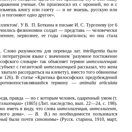
выражения ученые. Он произносил их с иронией, но и с
Возьмешь книгу или газету — и не знаешь, русскую или
к и погоняют одно другое».
лектом'. У В. П. Боткина в письме И. С. Тургеневу (от 6
менились физиономии солдат — представь — человечески
неннее, нервознее, ее годы сократились; но она стала
а'. Слово
разумность
для перевода лат.
intelligentia
было
 литературном языке с значением `разумное постижение
софского словаря» так объясняет термин
интеллигенция
:
 субъект с гигантской
интеллигенцией
рассказал, что жена
 хватало рассердиться на клевету), вместо того обвиненье
3 и 126). В статье «Критика философских предубеждений
противопоставлявшийся термину —
animalia articulata
едя, правда — но с которым человек, одаренный умом (т.
еллигенции
» (1865) (Лит. наследство, вып. 22—24, с. 198).
но иметь в виду, что слова
интеллигенция
,
интеллигент
,
ртвого дома». —
В
.
В
.)
по
необходимости пользовался
нный
были почти синонимы» (Русск. старина, 1910, март,