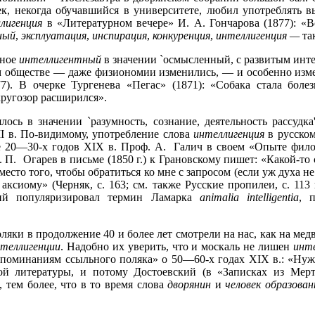
к, некогда обучавшийся в университете, любил употреблять 
лигенция
в «Литературном вечере» И. А. Гончарова (1877): «
ный
,
эксплуатация
,
инспирация
,
конкуренция
,
интеллигенция —
та
ьное
интеллигентный
в значении `осмысленный, с развитым интел
ком обществе — даже физиономии изменились, — и особенно из
7). В очерке Тургенева «Пегас» (1871): «Собака стала болез
 кругозор расширился».
лось в значении `разумность, сознание, деятельность рассудк
I в. По-видимому, употребление слова
интеллигенция
в русском
е 20—30-х годов XIX в. Проф. А. Галич в своем «Опыте фило
 Н. П. Огарев в письме (1850 г.) к Грановскому пишет: «Какой-то
сто того, чтобы обратиться ко мне с запросом (если уж духа не
аксиому» (Черняк, с. 163; см. также Русские пропилеи, с. 11
кий популяризировал термин Ламарка
animalia intelligentia
, 
ки в продолжение 40 и более лет смотрели на нас, как на медв
теллигенции
. Надобно их уверить, что и москаль не лишен
инт
споминаниям ссыльного поляка» о 50—60-х годах XIX в.: «Нуж
ой литературы, и потому Достоевский (в «Записках из Ме
, тем более, что в то время слова
дворянин
и
человек образова