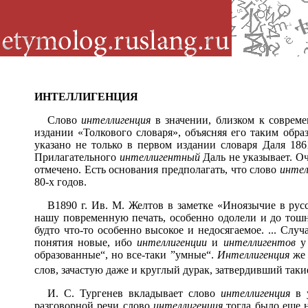
ИНТЕЛЛИГЕНЦИЯ
Слово
интеллигенция
в значении, близком к совреме
издании «Толкового словаря», объясняя его таким образ
указано не только в первом издании словаря Даля 186
Прилагательного
интеллигентный
Даль не указывает. О
отмечено. Есть основания предполагать, что слово
инте
80-х годов.
В
1890 г. Ив. М. Желтов в заметке «Иноязычие в ру
нашу повременную печать, особенно одолели и до тош
будто что-то особенно высокое и недосягаемое. ... Случ
понятия новые, ибо
интеллигенции
и
интеллигентов
у 
образованные“, но все-таки ”умные“.
Интеллигенция
же
слов, зачастую даже и круглый дурак, затвердивший таки
И. С. Тургенев вкладывает слово
интеллигенция
в 
разговорной речи слово
интеллигенция
тогда было еще н