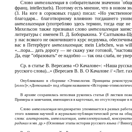
Слово
интеллигенция
в собирательном значении `обще
франц. intellectuels). Поэтому есть мнение, что в новом
(3. На юге в сороковых годах) писал: «Но умственное
благодаря... благотворному влиянию тогдашнего унив
интеллигенция
(употребляю здесь термин, тогда еще не 
Михельсон также признавал слово
интеллигенция
заимст
литературы с именем П. Д. Боборыкина. У Салтыкова-Щ
у нас всякого не окончившего курс недоумка, обеспечива
вас в Петербурге
интеллигенция
; mein Liebchen, was wi
«...пора... дать дорогу — не скажу уже готовой, ”насто
Да, еще ”образовать“ ее надобно — так она слаба, не увере
Ср. в статье В. Вересаева «О Качалове»: «Наша русск
русского слова)...» (Вересаев В. В. О Качалове // «Лит. га
Опубликовано в сборнике «Этимология. Принципы реконструк
[
голос
]»;«
Дотошный
» под общим названием «Историко-этимологическ
В архиве сохранилась неполная рукопись статьи (8 листков пож
Примеры и замечания, имеющиеся в карточках, но отсутствующие в пу
Слово
интеллигенция
неоднократно упоминается в разных работах 
этого влияния научной и журнально-публицистической речи на общ
слова:
агитировать
,
интеллигенция
,
интеллектуальный
,
консервати
радикал
и мн. др.» (Основные этапы истории русского
языка
//
Виногра