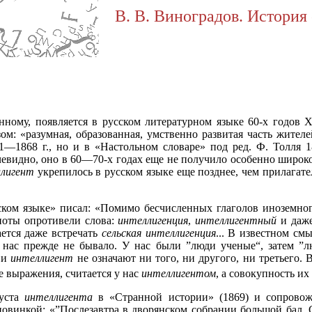
В. В. Виноградов. История 
нному, появляется в русском литературном языке 60-х годов X
ом: «разумная, образованная, умственно развитая часть жителей
1—1868 г., но и в «Настольном словаре» под ред. Ф. Толля 18
чевидно, оно в 60—70-х годах еще не получило особенно широк
ллигент
укрепилось в русском языке еще позднее, чем прилагат
сском языке» писал: «Помимо бесчисленных глаголов иноземн
ноты опротивели слова:
интеллигенция
,
интеллигентный
и даже
ается даже встречать
сельская интеллигенция
... В известном см
нас прежде не бывало. У нас были ”люди ученые“, затем ”лю
 и
интеллигент
не означают ни того, ни другого, ни третьего.
е выражения, считается у нас
интеллигентом
, а совокупность их
уста
интеллигента
в «Странной истории» (1869) и сопровожд
овинкой: «”Послезавтра в дворянском собрании большой бал. С