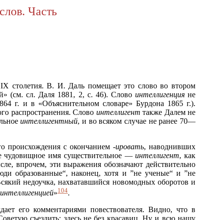
слов. Часть
IX столетия. В. И. Даль помещает это слово во втором
» (см. сл. Даля 1881, 2, с. 46). Слово
интеллигенция
не
64 г. и в «Объяснительном словаре» Бурдона 1865 г.).
ого распространения. Слово
интеллигент
также Далем не
ельное
интеллигентный
, и во всяком случае не ранее 70—
ого происхождения с окончанием
-ировать
, наводнивших
 чудовищное имя существительное —
интеллигент
, как
ысле, впрочем, эти выражения обозначают действительно
ди образованные“, наконец, хотя и ”не ученые“ и ”не
 Всякий недоучка, нахватавшийся новомодных оборотов и
104
интеллигенцией
»
.
ает его комментариями повествователя. Видно, что в
оветую съездить: здесь не без красавиц. Ну и всю нашу