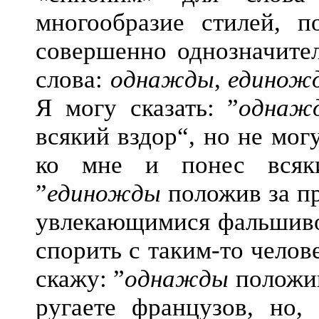
многообразие стилей, п
совершенно однозначите
слова:
однажды
,
единож
Я могу сказать: ”
однаж
всякий вздор“, но не могу
ко мне и понес всяки
”
единожды
положив за пр
увлекающимися фальшивою
спорить с таким-то челов
скажу: ”
однажды
положив
ругаете французов, но,