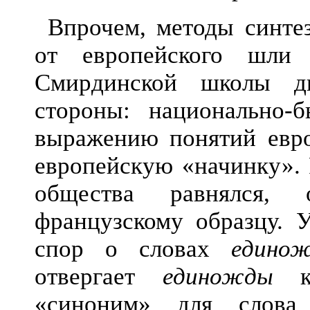
Впрочем, методы синте
от е
вропейского шли
Смирдинской школы д
стороны: национально-б
выражению понятий евро
европейскую «начинку». 
общества равнялся, 
французскому образцу. 
спор о словах
едино
отвергает
единожды
ка
«синоним» для слов