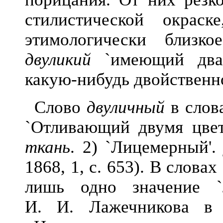
стилистической окра
этимологически близк
двуликий
`имеющий два 
какую-нибудь двойственно
Слово
двуличный
в слова
`Отливающий двумя цве
ткань
. 2) `Лицемерный'
1868, 1, с. 653). В словах
лишь одно значение `
И. И. Лажечникова в 