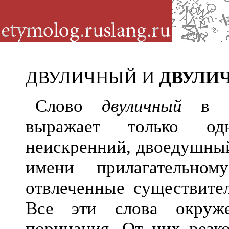
ДВУЛИЧНЫЙ И
ДВУЛИ
Слово
двуличный
в со
выражает только од
неискренний, двоедушный
имени прилагательн
отвлеченные существит
Все эти слова окруже
порицания. От них резк