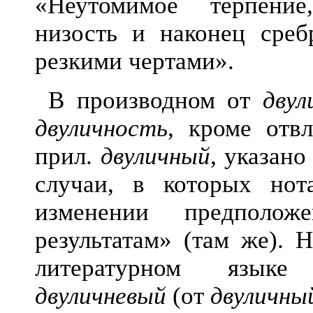
«Неутомимое терпени
низость и наконец среб
резкими чертами».
В производном от
двул
двуличность
, кроме отв
прил.
двуличный
, указано
случаи, в которых нот
изменении предполо
результатам» (там же). 
литературном языке
двуличневый
(от
двуличны