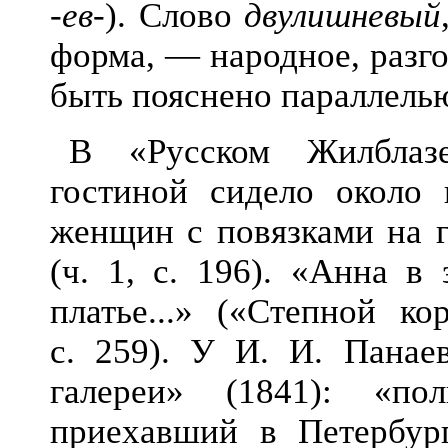
-ев-
). Слово
двулишневый
форма, — народное, разг
быть пояснено параллель
В «Русском Жилблаз
гостиной сидело около
женщин с повязками на 
(ч. 1, с. 196). «Анна в
платье...» («Степной ко
с. 259). У И. И. Панае
галереи» (1841): «п
приехавший в Петербур