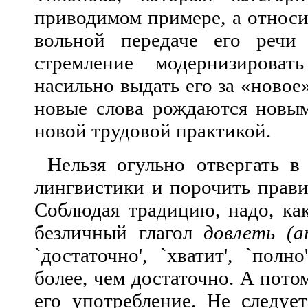
приводимом примере, а относи
вольной передаче его речи
стремление модернизирова
насильно выдать его за «новое
новые слова рождаются новы
новой трудовой практикой.
Нельзя огульно отвергать 
лингви
стики и порочить прави
Соблюдая традицию, надо, как
безличный глагол
довлеть (ar
`достаточно', `хватит', `полн
более, чем достаточно. А пот
его употребление. Не следуе