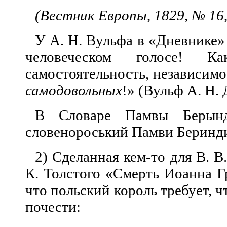
(Вестник Европы
,
1829
,
№ 16
У А. Н. Вульфа в «Дневнике» з
человеческом голосе! 
самостоятельность, независим
самодовольных
!» (Вульф А. Н. 
В Словаре Памвы Беры
словенороський Памви Беринди. 
2) Сделанная кем-то для В. В
К. Толстого «Смерть Иоанна Г
что пол
ьский король требует, 
почести: