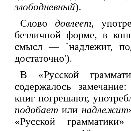
злободневный
).
Слово
довлеет
, употр
безличной форме, в кон
смысл — `надлежит, под
достаточно').
В «Русской граммат
содержалось з
амечание
книг погрешают, употре
подобает
или
надлежит
«Русской грамматики