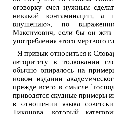
оговорку счел нужным сделат
никакой контаминации, а п
внушению», по выражению
Максимович, если бы он жив 
употребления этого мертвого гл
Я привык относиться к Слова
а
вторитету в толковании сл
обычно опиралось на примеры
новом издании академическо
прежде всего в смысле `господс
приводятся скудные примеры из
в отношении языка советски
Тихонова, который категор