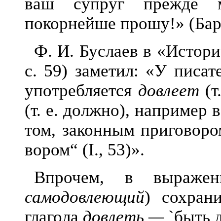
ваш супруг прежде м
покорнейше прошу!» (Баран
Ф. И. Буслаев в «Истори
с. 59) заметил: «У пис
ат
употребляется
довлеет
(т
(т. е. должно), например 
том, законным приговоро
вором“ (I., 53)».
Впрочем, в выра
самодовлеющий
) сохран
глагола
довлеть —
`быть 