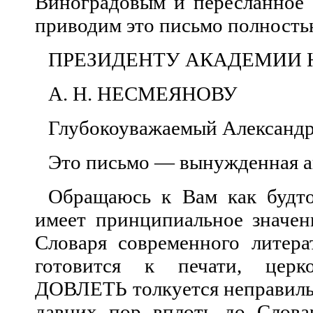
Виноградовым и п
ересланное 
приводим это письмо полность
ПРЕЗИДЕНТУ АКАДЕМИИ 
А. Н. НЕСМЕЯНОВУ
Глубокоуважаемый Александр
Это письмо — в
ынужденная а
Обращаюсь к Вам как будто
имеет принципиальное значен
Словаря с
овременного литера
готовится к печати, церко
ДОВЛЕТЬ толкуется неправильн
давних пор вплоть до Словар