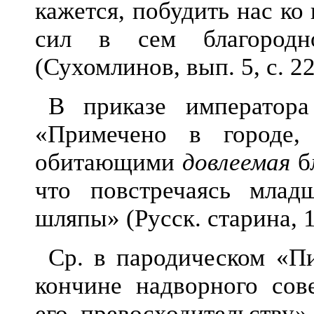
кажется, побудить нас к
сил в сем благородн
(Сухомлинов, вып. 5, с. 22
В приказе императора
«Примечено в городе,
обитающими
довлеемая
бл
что повстречаясь мла
шляпы» (Русск. старина, 18
Ср. в пародическом «П
конч
ине надворного сов
его превосходительству