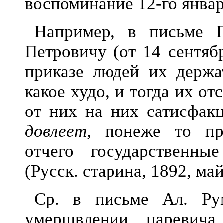
воспоминание 12-го января 
Например, в письме 
Петровичу (от 14 сентяб
приказе людей их держат
какое худо, и тогда их отс
от них на них сатисфакц
довлеет
, понеже то пр
отчего государственны
(Русск. старина, 1892, май,
Ср. в письме Ал. Ру
умерщвлении царевича