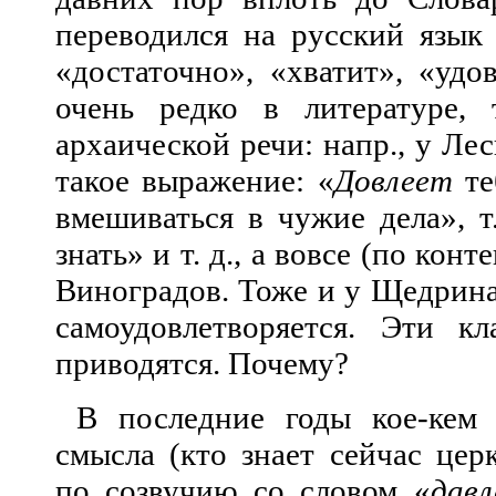
переводился на русский язык 
«достаточно», «хватит», «удо
очень редко в литературе, 
архаической речи: напр., у Ле
такое выражение: «
Довлеет
те
вмешиваться в чужие дела», т.
знать» и т. д., а вовсе (по конт
Виноградов. Тоже и у Щедрина
самоудовлетворяется. Эти к
приводятся. Почему?
В последние годы кое-кем 
смысла (кто знает сейчас цер
по созвучию со словом «
давл