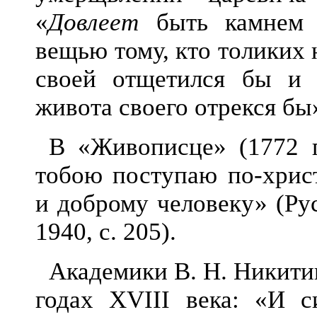
«
Довлеет
быть камнем 
вещью тому, кто толиких
своей отщетился бы и 
живота своего отрекся бы» 
В «Живописце» (1772 г.
тобою п
оступаю по-хрис
и доброму человеку» (Рус
1940, с. 205).
Академики В. Н. Никитин
годах XVIII века: «И 