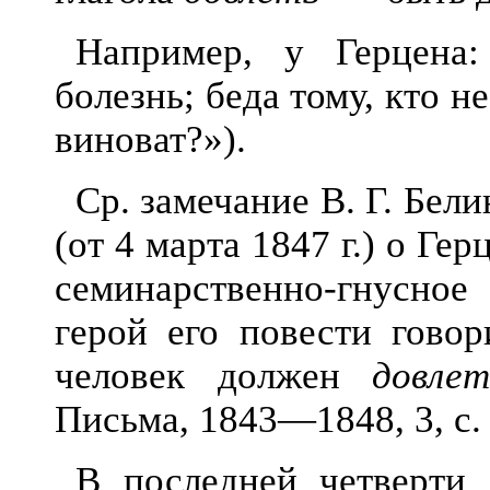
Например, у Герцена
болезнь; б
еда тому, кто н
виноват?»).
Ср. замечание В. Г. Бели
(от 4 марта 1847 г.) о Ге
семинарс
твенно-гнусно
герой его повести гово
человек должен
довле
Письма, 1843—1848, 3, с. 
В последней четверти