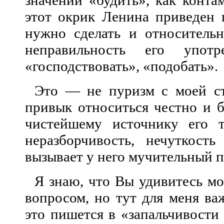
значении «будить», как конта
этот окрик Ленина приведен 
нужно сделать и относительн
неправильность его упот
«господствовать», «подобать».
Это — не пуризм с моей ст
привык относиться честно и б
чистейшему и
сточнику его т
неразборчивость, нечуткост
вызывает у него мучительный п
Я знаю, что Вы удивитесь м
вопр
осом, но тут для меня в
это пишется в «запальчивости