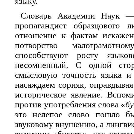
языку.
Словарь Академии Наук — 
пропага
ндист образцового л
отношение к фактам искажен
потворство малограмотно
способствуют росту языко
несомненный. С одной сто
смысловую точность языка и
насаждаем сорняк, оправдывая
историческое явление. Вспоми
против употребления слова «
б
это нелепое слово пошло бы
звуковому внушению, а лингвис