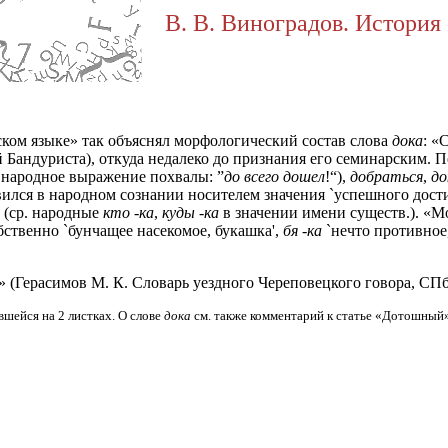
В. В. Виноградов. История 
сском языке» так объяснял морфологический состав слова
дока
: «
ий Бандуриста), откуда недалеко до признания его семинарским.
 народное выражение похвалы: ”
до всего дошел
!“),
добраться
,
до
ился в народном сознании носителем значения `успешного дости
 (ср. народные
кт
о
-ка
,
куд
ы
-ка
в значении имени существ.). «М
обственно `бунчащее насекомое, букашка',
б
я
-ка
`нечто противное,
 (Герасимов М. К. Словарь уездного Череповецкого говора, СПб.,
вшейся на 2 листках. О слове
дока
см. также комментарий к статье «Дотошный