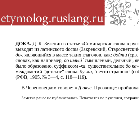
ДОКА.
Д. К. Зеленин в статье «Семинарские слова в ру
выводят из латинского doctus (Закревский, Старосветск
до-
, являющийся в массе таких глаголов, как:
дойти
(срв.
словах, как например,
д
о
шлый
`смышленый, дельный', яв
было образовано, суффиксом
-ка
, существительное
д
о
ка
»
междометий ”детские“ слова:
б
у
-ка
, `нечто страшное' (с
(РФВ, 1905, № 3—4, с. 118—119).
В Череповецком говоре: «
Д
о
кус
. Прозвище: пройдоха»
Заметка ранее не публиковалась. Печатается по рукописи, сохрани