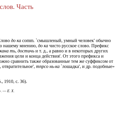
слов. Часть
Слово
д
о
ка
comm. `смышленый, умный человек' обычно
 По нашему мнению,
д
о
ка
чисто русское слово. Префикс
кан
а
ть
,
достичь
и т. д., а равно и в некоторых других
жения цели и конца действия'. От этого префикса и
ожно сравнить также образованные тем же суффиксом от
 отвратительное',
тпрс
о
нь-ка
`лошадка', и др. подобные»
 1910, с. 36).
». —
Е
.
X
.