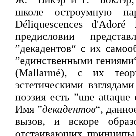
школе остроумную па
Déliquescences d'Adoré F
предисловии предст
”декадентов“ с их самоо
”единственными гениями“ 
(Mallarmé), с их те
эстетическими взглядами
поэзия есть ”une attaque d
Имя ”
декадентов
“, данно
вызов, и вскоре образ
отстаивающих принципы 