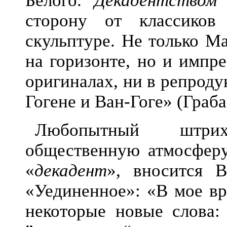
Белого.
Декадентством
б
сторону от классиков
скульптуре. Не только М
на горизонте, но и импр
оригиналах, ни в репроду
Гогене и Ван-Гоге» (Грабар
Любопытный штри
общественную атмосферу,
«
декадент
», вносится 
«Уединенное»: «В мое вр
некоторые новые слова: 