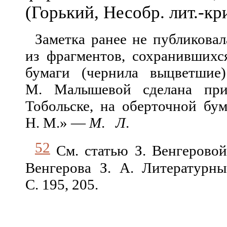
(Горький, Несобр. лит.-кри
Заметка ранее не публиковал
из фрагментов, сохранившихс
бумаги (чернила выцветшие
М. Малышевой сделана прип
Тобольске, на оберточной бум
Н. М.» —
М
.
Л
.
52
См. статью З. Венгерово
Венгерова З. А. Литературные
С. 195, 205.