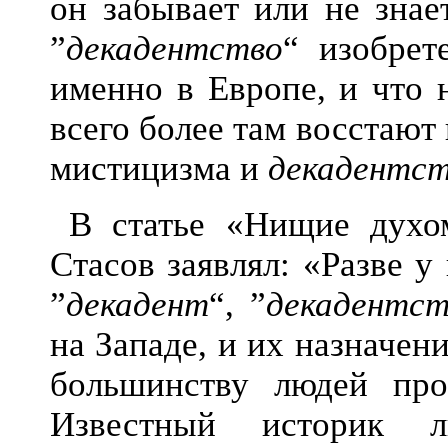
он забывает или не знае
”
декадентство
“ изобрет
именно в Европе, и что 
всего более там восстают
мистицизма и
декадентс
В статье «Нищие духом
Стасов заявлял: «Разве у
”
декадент
“, ”
декадентст
на Западе, и их назначен
большинству людей прот
Известный историк л