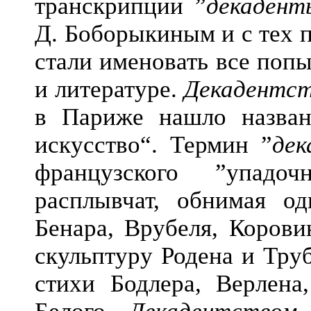
транскрипции ”
декадент
Д. Боборыкиным и с тех п
стали именовать все поп
и литературе.
Декадентс
в Париже нашло назван
искусство“. Термин ”
дек
французского ”упадоч
расплывчат, обнимая о
Бенара, Врубеля, Корови
скульптуру Родена и Тру
стихи Бодлера, Верлена