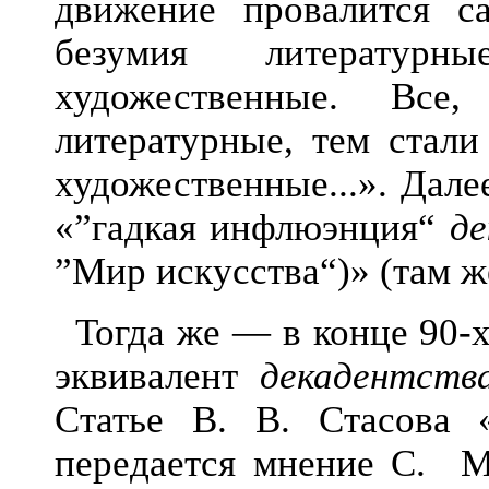
движение провалится с
безумия литератур
художественные. Вс
литературные, тем стал
художественные...». Дале
«”гадкая инфлюэнция“
д
”Мир искусства“)» (там же
Тогда же — в конце 90-
эквивалент
декадентст
Статье В. В. Стасова
передается мнение С. Ма