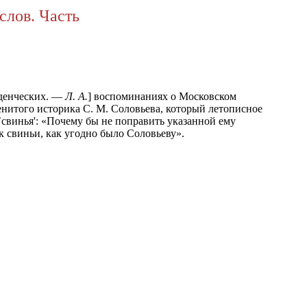
слов. Часть
туденческих. —
Л. А.
] воспоминаниях о Московском
аменитого историка С. М. Соловьева, который летописное
`свинья': «Почему бы не поправить указанной ему
как свиньи, как угодно было Соловьеву».