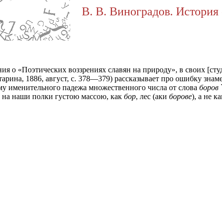
В. В. Виноградов. История 
ания о «Поэтических воззрениях славян на природу», в своих [с
. старина, 1886, август, с. 378—379) рассказывает про ошибку зн
 форму именительного падежа множественного числа от слова
боров
 на наши полки густою массою, как
бор
, лес (аки
борове
), а не 