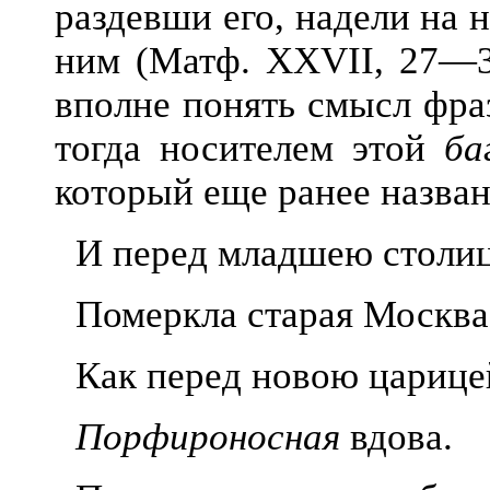
раздевши его, надели на 
ним (Матф. XXVII, 27—31
вполне понять смысл фр
тогда носителем этой
ба
который еще ранее назва
И перед младшею столи
П
омеркла старая Москва
Как перед новою царице
Порфироносная
вдова.