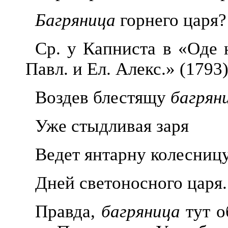
Багряница
горнего царя?
Ср. у Капниста в «Оде
Павл. и Ел. Алекс.» (1793)
Воздев блестящу
багрян
Уже стыдливая заря
Ведет
янтарну колесниц
Дней светоно
сного царя.
Правда,
багряница
тут о