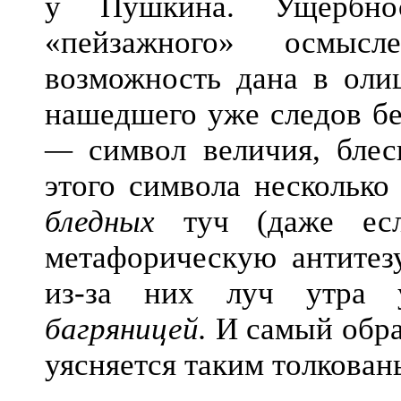
у Пушкина. Ущербнос
«пейзажного» осмыс
возможность дана в олиц
нашедшего уже следов б
—
символ величия, блес
этого символа несколько
бледных
туч (даже есл
метафорическую антитезу
из-за них луч утра
багряницей.
И самый обр
уясняется таким толкован