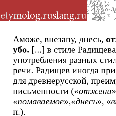
Аможе, внезапу, днесь,
от
убо.
[...] в стиле Радище
употребления разных сти
речи. Радищев иногда при
для древнерусской, преи
письменности («
отжени
»
«
помаваемое
»,«
днесь
», «
в
п.).