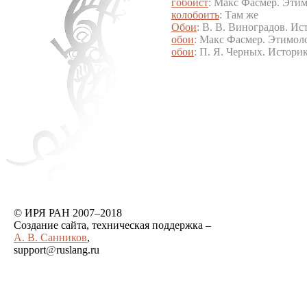
гобоист
: Макс Фасмер. Этим
колобоить
: Там же
Обои
: В. В. Виноградов. Ис
обои
: Макс Фасмер. Этимоло
обои
: П. Я. Черных. Истори
© ИРЯ РАН 2007–2018
Создание сайта, техническая поддержка –
А. В. Санников
,
support
@
ruslang.ru